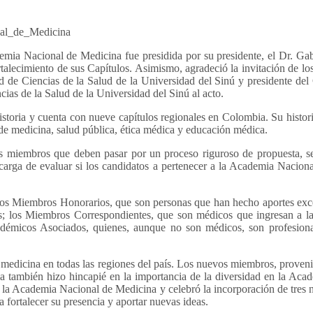
ia Nacional de Medicina fue presidida por su presidente, el Dr. Gabri
talecimiento de sus Capítulos. Asimismo, agradeció la invitación de los
d de Ciencias de la Salud de la Universidad del Sinú y presidente de
cias de la Salud de la Universidad del Sinú al acto.
oria y cuenta con nueve capítulos regionales en Colombia. Su historia
 de medicina, salud pública, ética médica y educación médica.
 miembros que deben pasar por un proceso riguroso de propuesta, se
ga de evaluar si los candidatos a pertenecer a la Academia Naciona
os Miembros Honorarios, que son personas que han hecho aportes exce
os; los Miembros Correspondientes, que son médicos que ingresan a la
micos Asociados, quienes, aunque no son médicos, son profesionales
la medicina en todas las regiones del país. Los nuevos miembros, proven
lla también hizo hincapié en la importancia de la diversidad en la Aca
n la Academia Nacional de Medicina y celebró la incorporación de tres
a fortalecer su presencia y aportar nuevas ideas.