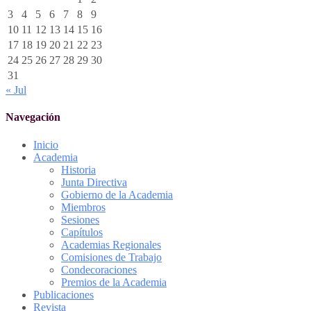
3
4
5
6
7
8
9
10
11
12
13
14
15
16
17
18
19
20
21
22
23
24
25
26
27
28
29
30
31
« Jul
Navegación
Inicio
Academia
Historia
Junta Directiva
Gobierno de la Academia
Miembros
Sesiones
Capítulos
Academias Regionales
Comisiones de Trabajo
Condecoraciones
Premios de la Academia
Publicaciones
Revista