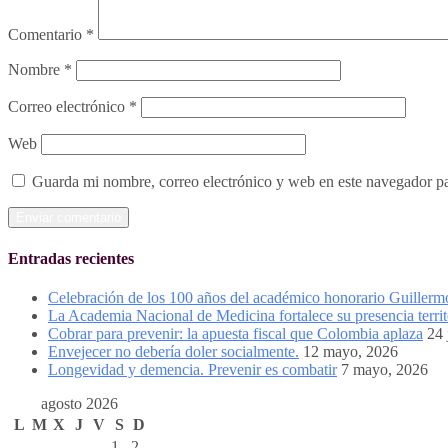
Comentario
*
Nombre
*
Correo electrónico
*
Web
Guarda mi nombre, correo electrónico y web en este navegador p
Entradas recientes
Celebración de los 100 años del académico honorario Guiller
La Academia Nacional de Medicina fortalece su presencia territ
Cobrar para prevenir: la apuesta fiscal que Colombia aplaza
24 
Envejecer no debería doler socialmente.
12 mayo, 2026
Longevidad y demencia. Prevenir es combatir
7 mayo, 2026
agosto 2026
L
M
X
J
V
S
D
1
2