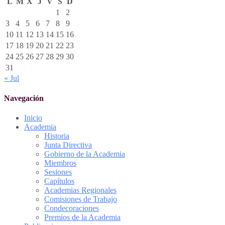
L
M
X
J
V
S
D
1
2
3
4
5
6
7
8
9
10
11
12
13
14
15
16
17
18
19
20
21
22
23
24
25
26
27
28
29
30
31
« Jul
Navegación
Inicio
Academia
Historia
Junta Directiva
Gobierno de la Academia
Miembros
Sesiones
Capítulos
Academias Regionales
Comisiones de Trabajo
Condecoraciones
Premios de la Academia