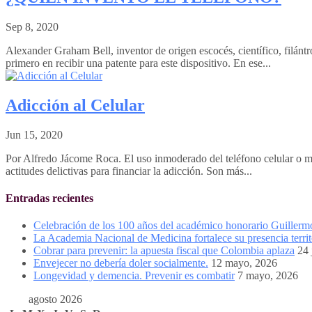
Sep 8, 2020
Alexander Graham Bell, inventor de origen escocés, científico, filántr
primero en recibir una patente para este dispositivo. En ese...
Adicción al Celular
Jun 15, 2020
Por Alfredo Jácome Roca. El uso inmoderado del teléfono celular o móvi
actitudes delictivas para financiar la adicción. Son más...
Entradas recientes
Celebración de los 100 años del académico honorario Guiller
La Academia Nacional de Medicina fortalece su presencia territ
Cobrar para prevenir: la apuesta fiscal que Colombia aplaza
24 
Envejecer no debería doler socialmente.
12 mayo, 2026
Longevidad y demencia. Prevenir es combatir
7 mayo, 2026
agosto 2026