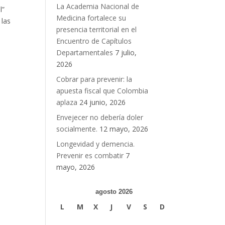
La Academia Nacional de
l”
Medicina fortalece su
 las
presencia territorial en el
Encuentro de Capítulos
Departamentales
7 julio,
2026
Cobrar para prevenir: la
apuesta fiscal que Colombia
aplaza
24 junio, 2026
Envejecer no debería doler
socialmente.
12 mayo, 2026
Longevidad y demencia.
Prevenir es combatir
7
mayo, 2026
agosto 2026
L
M
X
J
V
S
D