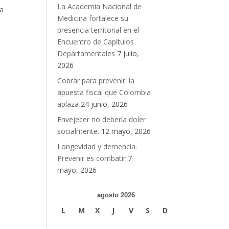
La Academia Nacional de
a
Medicina fortalece su
presencia territorial en el
Encuentro de Capítulos
Departamentales
7 julio,
2026
Cobrar para prevenir: la
apuesta fiscal que Colombia
aplaza
24 junio, 2026
Envejecer no debería doler
socialmente.
12 mayo, 2026
Longevidad y demencia.
Prevenir es combatir
7
mayo, 2026
agosto 2026
L
M
X
J
V
S
D