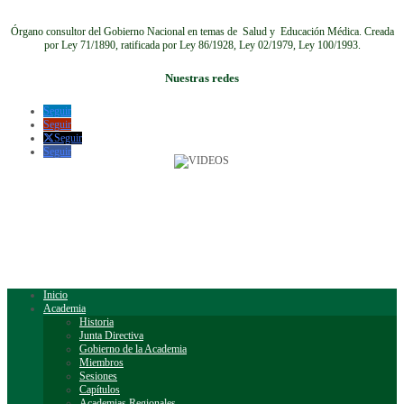
Órgano consultor del Gobierno Nacional en temas de Salud y Educación Médica.
Creada
por Ley 71/1890, ratificada por Ley 86/1928, Ley 02/1979, Ley 100/1993.
Nuestras redes
Seguir
Seguir
Seguir
Seguir
Inicio
Academia
Historia
Junta Directiva
Gobierno de la Academia
Miembros
Sesiones
Capítulos
Academias Regionales