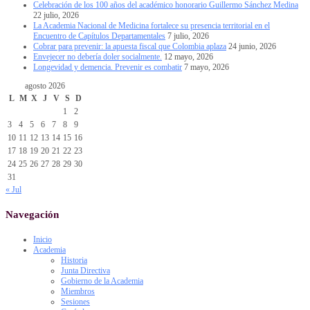
Celebración de los 100 años del académico honorario Guillermo Sánchez Medina
22 julio, 2026
La Academia Nacional de Medicina fortalece su presencia territorial en el
Encuentro de Capítulos Departamentales
7 julio, 2026
Cobrar para prevenir: la apuesta fiscal que Colombia aplaza
24 junio, 2026
Envejecer no debería doler socialmente.
12 mayo, 2026
Longevidad y demencia. Prevenir es combatir
7 mayo, 2026
agosto 2026
L
M
X
J
V
S
D
1
2
3
4
5
6
7
8
9
10
11
12
13
14
15
16
17
18
19
20
21
22
23
24
25
26
27
28
29
30
31
« Jul
Navegación
Inicio
Academia
Historia
Junta Directiva
Gobierno de la Academia
Miembros
Sesiones