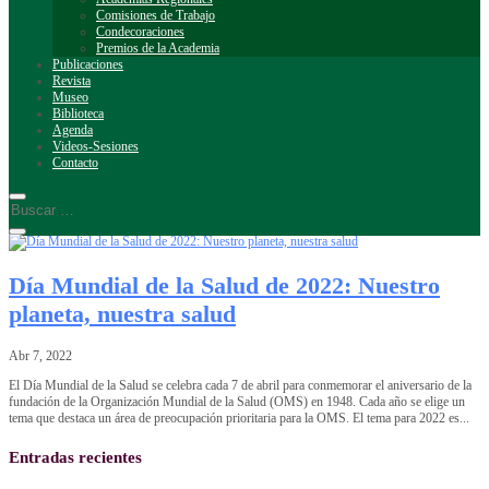
Comisiones de Trabajo
Condecoraciones
Premios de la Academia
Publicaciones
Revista
Museo
Biblioteca
Agenda
Videos-Sesiones
Contacto
Día Mundial de la Salud de 2022: Nuestro
planeta, nuestra salud
Abr 7, 2022
El Día Mundial de la Salud se celebra cada 7 de abril para conmemorar el aniversario de la
fundación de la Organización Mundial de la Salud (OMS) en 1948. Cada año se elige un
tema que destaca un área de preocupación prioritaria para la OMS. El tema para 2022 es...
Entradas recientes