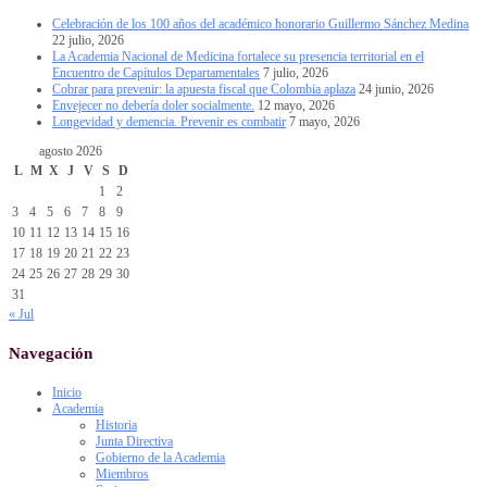
Celebración de los 100 años del académico honorario Guillermo Sánchez Medina
22 julio, 2026
La Academia Nacional de Medicina fortalece su presencia territorial en el
Encuentro de Capítulos Departamentales
7 julio, 2026
Cobrar para prevenir: la apuesta fiscal que Colombia aplaza
24 junio, 2026
Envejecer no debería doler socialmente.
12 mayo, 2026
Longevidad y demencia. Prevenir es combatir
7 mayo, 2026
agosto 2026
L
M
X
J
V
S
D
1
2
3
4
5
6
7
8
9
10
11
12
13
14
15
16
17
18
19
20
21
22
23
24
25
26
27
28
29
30
31
« Jul
Navegación
Inicio
Academia
Historia
Junta Directiva
Gobierno de la Academia
Miembros