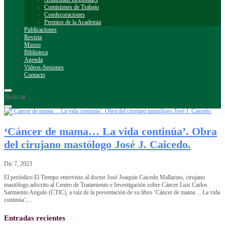
Comisiones de Trabajo
Condecoraciones
Premios de la Academia
Publicaciones
Revista
Museo
Biblioteca
Agenda
Videos-Sesiones
Contacto
‘Cáncer de mama… La vida continúa’. Obra
del cirujano mastólogo José J. Caicedo.
Dic 7, 2023
El periódico El Tiempo entrevisto al doctor José Joaquín Caicedo Mallarino, cirujano
mastólogo adscrito al Centro de Tratamiento e Investigación sobre Cáncer Luis Carlos
Sarmiento Angulo (CTIC), a raíz de la presentación de su libro ‘Cáncer de mama… La vida
continúa’,...
Entradas recientes