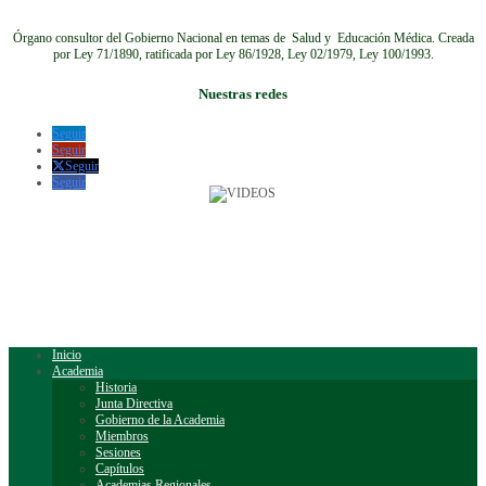
Órgano consultor del Gobierno Nacional en temas de Salud y Educación Médica.
Creada
por Ley 71/1890, ratificada por Ley 86/1928, Ley 02/1979, Ley 100/1993.
Nuestras redes
Seguir
Seguir
Seguir
Seguir
Inicio
Academia
Historia
Junta Directiva
Gobierno de la Academia
Miembros
Sesiones
Capítulos
Academias Regionales