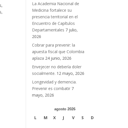
La Academia Nacional de
s,
Medicina fortalece su
s,
presencia territorial en el
Encuentro de Capítulos
Departamentales
7 julio,
2026
Cobrar para prevenir: la
apuesta fiscal que Colombia
aplaza
24 junio, 2026
Envejecer no debería doler
socialmente.
12 mayo, 2026
Longevidad y demencia.
Prevenir es combatir
7
mayo, 2026
agosto 2026
L
M
X
J
V
S
D