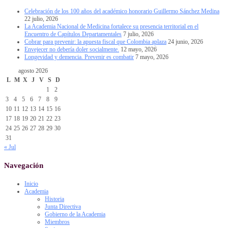
Celebración de los 100 años del académico honorario Guillermo Sánchez Medina
22 julio, 2026
La Academia Nacional de Medicina fortalece su presencia territorial en el
Encuentro de Capítulos Departamentales
7 julio, 2026
Cobrar para prevenir: la apuesta fiscal que Colombia aplaza
24 junio, 2026
Envejecer no debería doler socialmente.
12 mayo, 2026
Longevidad y demencia. Prevenir es combatir
7 mayo, 2026
agosto 2026
L
M
X
J
V
S
D
1
2
3
4
5
6
7
8
9
10
11
12
13
14
15
16
17
18
19
20
21
22
23
24
25
26
27
28
29
30
31
« Jul
Navegación
Inicio
Academia
Historia
Junta Directiva
Gobierno de la Academia
Miembros