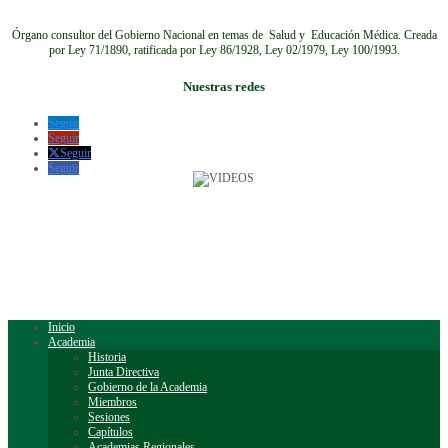
Órgano consultor del Gobierno Nacional en temas de Salud y Educación Médica.
Creada
por Ley 71/1890, ratificada por Ley 86/1928, Ley 02/1979, Ley 100/1993.
Nuestras redes
Seguir
Seguir
Seguir
Seguir
Inicio
Academia
Historia
Junta Directiva
Gobierno de la Academia
Miembros
Sesiones
Capítulos
Academias Regionales