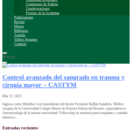
Comisiones de Trabajo
Condecoraciones
Premios de la Academia
Publicaciones
Revista
Museo
Biblioteca
Agenda
Videos-Sesiones
Contacto
Control avanzado del sangrado en trauma y
cirugía mayor – CASTYM
Mar 15, 2023
Ingreso como Miembro Correspondiente del doctor Fernando Raffán Sanabria. Médico
cirujano de la Universidad Colegio Mayor de Nuestra Señora del Rosario, especialista en
Anestesiología de la misma universidad. Fellowship en anestesia para trasplante y cuidado
intensivo...
Entradas recientes