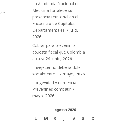
La Academia Nacional de
Medicina fortalece su
 de
presencia territorial en el
Encuentro de Capítulos
Departamentales
7 julio,
2026
Cobrar para prevenir: la
apuesta fiscal que Colombia
aplaza
24 junio, 2026
Envejecer no debería doler
socialmente.
12 mayo, 2026
Longevidad y demencia.
Prevenir es combatir
7
mayo, 2026
agosto 2026
L
M
X
J
V
S
D