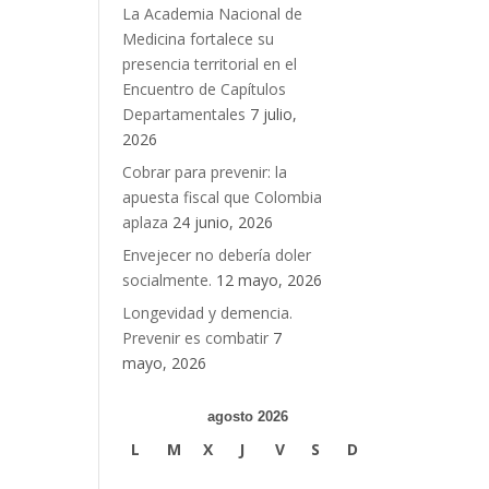
La Academia Nacional de
Medicina fortalece su
n
presencia territorial en el
Encuentro de Capítulos
Departamentales
7 julio,
2026
Cobrar para prevenir: la
apuesta fiscal que Colombia
aplaza
24 junio, 2026
Envejecer no debería doler
socialmente.
12 mayo, 2026
Longevidad y demencia.
Prevenir es combatir
7
mayo, 2026
agosto 2026
L
M
X
J
V
S
D