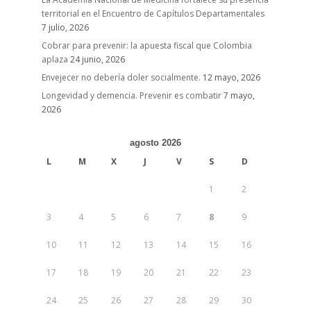
territorial en el Encuentro de Capítulos Departamentales
7 julio, 2026
Cobrar para prevenir: la apuesta fiscal que Colombia
aplaza
24 junio, 2026
Envejecer no debería doler socialmente.
12 mayo, 2026
Longevidad y demencia. Prevenir es combatir
7 mayo,
2026
agosto 2026
L
M
X
J
V
S
D
1
2
3
4
5
6
7
8
9
10
11
12
13
14
15
16
17
18
19
20
21
22
23
24
25
26
27
28
29
30