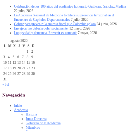
Celebración de los 100 años del académico honorario Guillermo Sánchez Medina
22 julio, 2026
La Academia Nacional de Medicina fortalece su presencia territorial en el
Encuentro de Capítulos Departamentales
7 julio, 2026
Cobrar para prevenir: la apuesta fiscal que Colombia aplaza
24 junio, 2026
Envejecer no debería doler socialmente.
12 mayo, 2026
Longevidad y demencia. Prevenir es combatir
7 mayo, 2026
agosto 2026
L
M
X
J
V
S
D
1
2
3
4
5
6
7
8
9
10
11
12
13
14
15
16
17
18
19
20
21
22
23
24
25
26
27
28
29
30
31
« Jul
Navegación
Inicio
Academia
Historia
Junta Directiva
Gobierno de la Academia
Miembros