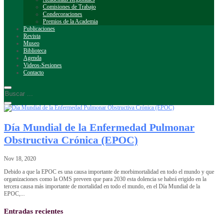
Comisiones de Trabajo
Condecoraciones
Premios de la Academia
Publicaciones
Revista
Museo
Biblioteca
Agenda
Videos-Sesiones
Contacto
Día Mundial de la Enfermedad Pulmonar
Obstructiva Crónica (EPOC)
Nov 18, 2020
Debido a que la EPOC es una causa importante de morbimortalidad en todo el mundo y que
organizaciones como la OMS preveen que para 2030 esta dolencia se habrá erigido en la
tercera causa más importante de mortalidad en todo el mundo, en el Día Mundial de la
EPOC,...
Entradas recientes