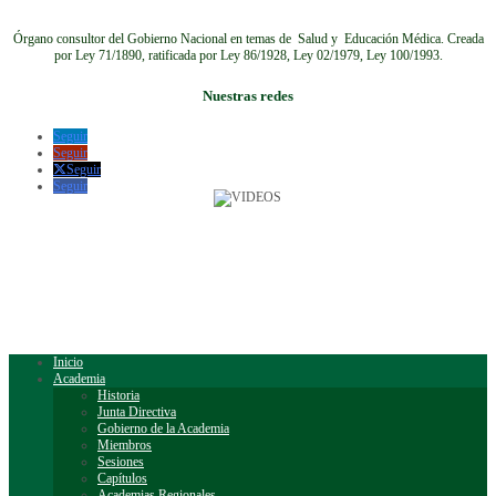
Órgano consultor del Gobierno Nacional en temas de Salud y Educación Médica.
Creada
por Ley 71/1890, ratificada por Ley 86/1928, Ley 02/1979, Ley 100/1993.
Nuestras redes
Seguir
Seguir
Seguir
Seguir
Inicio
Academia
Historia
Junta Directiva
Gobierno de la Academia
Miembros
Sesiones
Capítulos
Academias Regionales