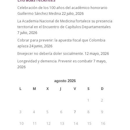
Celebración de los 100 años del académico honorario
Guillermo Sánchez Medina
22 julio, 2026
La Academia Nacional de Medicina fortalece su presencia
territorial en el Encuentro de Capítulos Departamentales
7 julio, 2026
Cobrar para prevenir: la apuesta fiscal que Colombia
aplaza
24 junio, 2026
Envejecer no debería doler socialmente.
12 mayo, 2026
Longevidad y demencia. Prevenir es combatir
7 mayo,
2026
agosto 2026
L
M
X
J
V
S
D
1
2
3
4
5
6
7
8
9
10
11
12
13
14
15
16