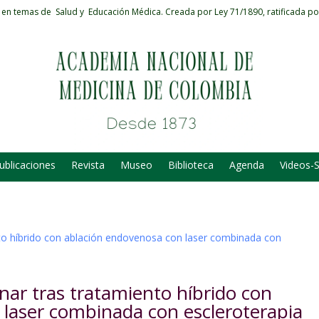
 en temas de Salud y Educación Médica.
Creada por Ley 71/1890, ratificada po
ublicaciones
Revista
Museo
Biblioteca
Agenda
Videos-
ar tras tratamiento híbrido con
laser combinada con escleroterapia