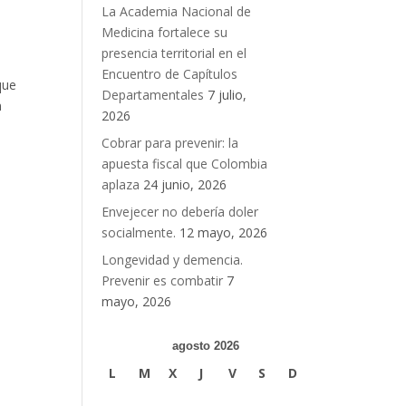
La Academia Nacional de
Medicina fortalece su
presencia territorial en el
Encuentro de Capítulos
que
Departamentales
7 julio,
n
2026
Cobrar para prevenir: la
apuesta fiscal que Colombia
aplaza
24 junio, 2026
Envejecer no debería doler
socialmente.
12 mayo, 2026
Longevidad y demencia.
Prevenir es combatir
7
mayo, 2026
agosto 2026
L
M
X
J
V
S
D