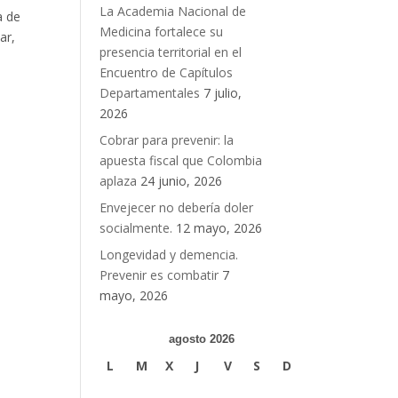
La Academia Nacional de
a de
Medicina fortalece su
ar,
presencia territorial en el
Encuentro de Capítulos
Departamentales
7 julio,
2026
Cobrar para prevenir: la
apuesta fiscal que Colombia
aplaza
24 junio, 2026
Envejecer no debería doler
socialmente.
12 mayo, 2026
Longevidad y demencia.
Prevenir es combatir
7
mayo, 2026
agosto 2026
L
M
X
J
V
S
D