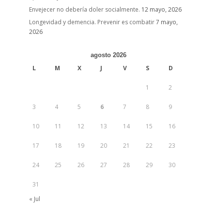
Envejecer no debería doler socialmente.
12 mayo, 2026
Longevidad y demencia. Prevenir es combatir
7 mayo,
2026
agosto 2026
L
M
X
J
V
S
D
1
2
3
4
5
6
7
8
9
10
11
12
13
14
15
16
17
18
19
20
21
22
23
24
25
26
27
28
29
30
31
« Jul