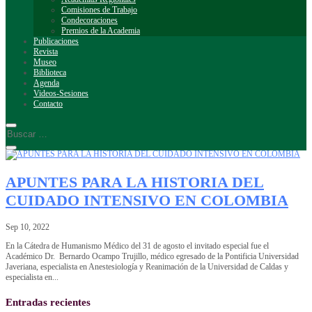
Comisiones de Trabajo
Condecoraciones
Premios de la Academia
Publicaciones
Revista
Museo
Biblioteca
Agenda
Videos-Sesiones
Contacto
APUNTES PARA LA HISTORIA DEL
CUIDADO INTENSIVO EN COLOMBIA
Sep 10, 2022
En la Cátedra de Humanismo Médico del 31 de agosto el invitado especial fue el
Académico Dr. Bernardo Ocampo Trujillo, médico egresado de la Pontificia Universidad
Javeriana, especialista en Anestesiología y Reanimación de la Universidad de Caldas y
especialista en...
Entradas recientes