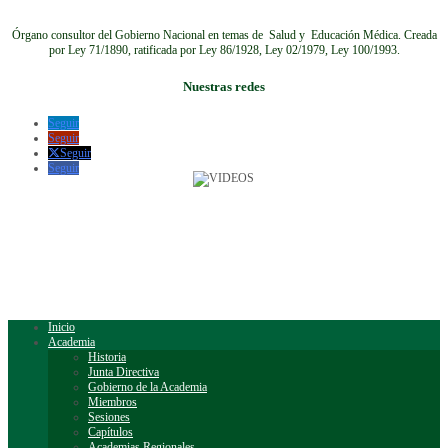
Órgano consultor del Gobierno Nacional en temas de Salud y Educación Médica.
Creada
por Ley 71/1890, ratificada por Ley 86/1928, Ley 02/1979, Ley 100/1993.
Nuestras redes
Seguir
Seguir
Seguir
Seguir
Inicio
Academia
Historia
Junta Directiva
Gobierno de la Academia
Miembros
Sesiones
Capítulos
Academias Regionales