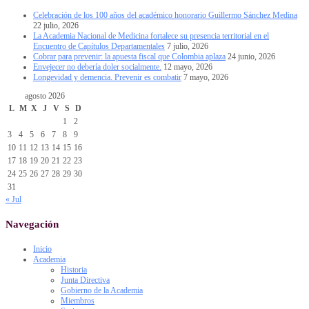
Celebración de los 100 años del académico honorario Guillermo Sánchez Medina
22 julio, 2026
La Academia Nacional de Medicina fortalece su presencia territorial en el
Encuentro de Capítulos Departamentales
7 julio, 2026
Cobrar para prevenir: la apuesta fiscal que Colombia aplaza
24 junio, 2026
Envejecer no debería doler socialmente.
12 mayo, 2026
Longevidad y demencia. Prevenir es combatir
7 mayo, 2026
agosto 2026
L
M
X
J
V
S
D
1
2
3
4
5
6
7
8
9
10
11
12
13
14
15
16
17
18
19
20
21
22
23
24
25
26
27
28
29
30
31
« Jul
Navegación
Inicio
Academia
Historia
Junta Directiva
Gobierno de la Academia
Miembros