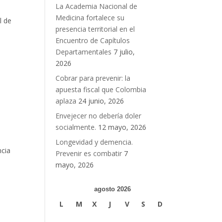
La Academia Nacional de
Medicina fortalece su
l de
presencia territorial en el
Encuentro de Capítulos
Departamentales
7 julio,
2026
Cobrar para prevenir: la
apuesta fiscal que Colombia
aplaza
24 junio, 2026
Envejecer no debería doler
socialmente.
12 mayo, 2026
Longevidad y demencia.
ncia
Prevenir es combatir
7
mayo, 2026
agosto 2026
L
M
X
J
V
S
D