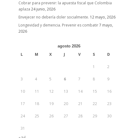
Cobrar para prevenir: la apuesta fiscal que Colombia
aplaza
24 junio, 2026
Envejecer no debería doler socialmente.
12 mayo, 2026
Longevidad y demencia. Prevenir es combatir
7 mayo,
2026
agosto 2026
L
M
X
J
V
S
D
1
2
3
4
5
6
7
8
9
10
11
12
13
14
15
16
17
18
19
20
21
22
23
24
25
26
27
28
29
30
31
« Jul