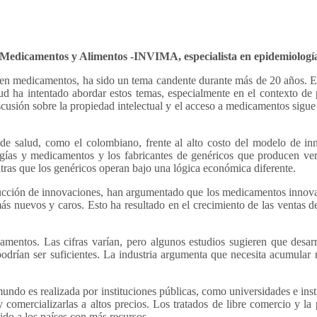
de Medicamentos y Alimentos -INVIMA, especialista en epidemiologí
 en medicamentos, ha sido un tema candente durante más de 20 años. Es
ud ha intentado abordar estos temas, especialmente en el contexto de 
cusión sobre la propiedad intelectual y el acceso a medicamentos sigue 
as de salud, como el colombiano, frente al alto costo del modelo de 
logías y medicamentos y los fabricantes de genéricos que producen v
ntras que los genéricos operan bajo una lógica económica diferente.
ucción de innovaciones, han argumentado que los medicamentos innovado
ás nuevos y caros. Esto ha resultado en el crecimiento de las ventas de
icamentos. Las cifras varían, pero algunos estudios sugieren que des
rían ser suficientes. La industria argumenta que necesita acumular re
 mundo es realizada por instituciones públicas, como universidades e inst
comercializarlas a altos precios. Los tratados de libre comercio y la 
ido a los países con más recursos.