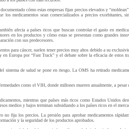
ha documentado cómo estas empresas fijan precios elevados y “moldean”
e los medicamentos sean comercializados a precios exorbitantes, sin 
ambién afecta a países ricos que buscan controlar el gasto en medica
nores en los productos y cómo estas se presentan como grandes innov
paración con sus predecesores.
tos para cáncer, suelen tener precios muy altos debido a su exclusivida
en Europa por “Fast Track” y el debate sobre la eficacia de estos tr
del sistema de salud se pone en riesgo. La OMS ha retirado medicament
nfermedades como el VIH, donde millones mueren anualmente, a pesar de
dicamentos, mientras que países más ricos como Estados Unidos des
gresos medios y bajos terminan subsidiando a los países ricos en el merc
 no fija los precios. La presión para aprobar medicamentos rápidame
ormación y la seguridad de los productos aprobados.