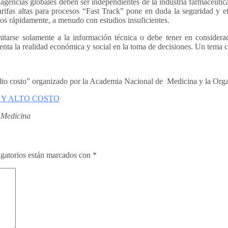
encias globales deben ser independientes de la industria farmacéutica p
tarifas altas para procesos “Fast Track” pone en duda la seguridad y 
tos rápidamente, a menudo con estudios insuficientes.
itarse solamente a la información técnica o debe tener en considerac
enta la realidad económica y social en la toma de decisiones. Un tema c
alto costo” organizado por la Academia Nacional de Medicina y la Orga
 Y ALTO COSTO
 Medicina
gatorios están marcados con
*