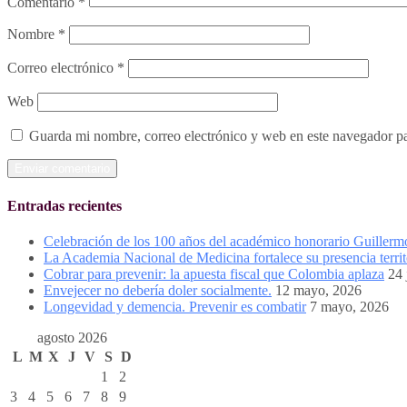
Comentario
*
Nombre
*
Correo electrónico
*
Web
Guarda mi nombre, correo electrónico y web en este navegador p
Entradas recientes
Celebración de los 100 años del académico honorario Guiller
La Academia Nacional de Medicina fortalece su presencia territ
Cobrar para prevenir: la apuesta fiscal que Colombia aplaza
24 
Envejecer no debería doler socialmente.
12 mayo, 2026
Longevidad y demencia. Prevenir es combatir
7 mayo, 2026
agosto 2026
L
M
X
J
V
S
D
1
2
3
4
5
6
7
8
9