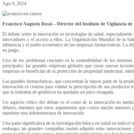
Ago 9, 2024
Francisco Augusto Rossi – Director del Instituto de Vigilancia 
El debate sobre la innovación en tecnologías de salud, especialmente
innovadores y el acceso a ellos. La Organización Mundial de la Sal
influencia y el poder económico de las empresas farmacéuticas. La dis
en juego.
Uno de los problemas cruciales es la sostenibilidad de los sistem
principales: las grandes empresas globales que crean nuevas tecno
empresas se benefician de la protección de propiedad intelectual, mie
Las grandes farmacéuticas, que concentran la mayor parte de la prod
innovación es costosa para validar la prescripción de sus productos m
que la industria de genéricos ha quedado un poco rezagada.
Un aspecto crítico del debate es el costo de la innovación en med
dólares, mientras que otros argumentan que costos mucho menores pod
mantener una infraestructura de innovación.
Una parte significativa de la investigación básica en salud en todo el
embargo, las grandes compañías suelen adquirir estas innovaciones y 
negociación de estos temas, imponiendo restricciones que han favorec