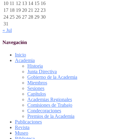
10
11
12
13
14
15
16
17
18
19
20
21
22
23
24
25
26
27
28
29
30
31
« Jul
Navegación
Inicio
Academia
Historia
Junta Directiva
Gobierno de la Academia
Miembros
Sesiones
Capítulos
Academias Regionales
Comisiones de Trabajo
Condecoraciones
Premios de la Academia
Publicaciones
Revista
Museo
Biblioteca