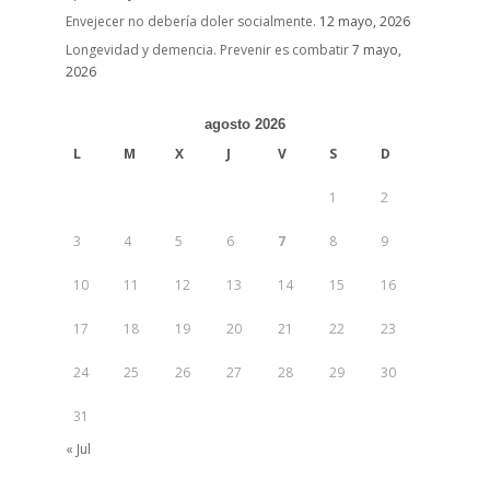
Envejecer no debería doler socialmente.
12 mayo, 2026
Longevidad y demencia. Prevenir es combatir
7 mayo,
2026
agosto 2026
L
M
X
J
V
S
D
1
2
3
4
5
6
7
8
9
10
11
12
13
14
15
16
17
18
19
20
21
22
23
24
25
26
27
28
29
30
31
« Jul