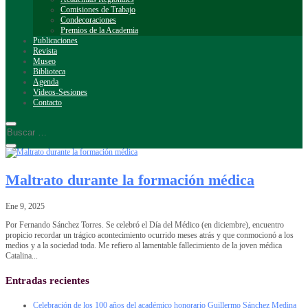
Comisiones de Trabajo
Condecoraciones
Premios de la Academia
Publicaciones
Revista
Museo
Biblioteca
Agenda
Videos-Sesiones
Contacto
Maltrato durante la formación médica
Ene 9, 2025
Por Fernando Sánchez Torres. Se celebró el Día del Médico (en diciembre), encuentro
propicio recordar un trágico acontecimiento ocurrido meses atrás y que conmocionó a los
medios y a la sociedad toda. Me refiero al lamentable fallecimiento de la joven médica
Catalina...
Entradas recientes
Celebración de los 100 años del académico honorario Guillermo Sánchez Medina