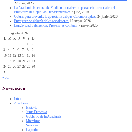
22 julio, 2026
La Academia Nacional de Medicina fortalece su presencia territorial en el
Encuentro de Capítulos Departamentales
7 julio, 2026
Cobrar para prevenir: la apuesta fiscal que Colombia aplaza
24 junio, 2026
Envejecer no debería doler socialmente.
12 mayo, 2026
Longevidad y demencia. Prevenir es combatir
7 mayo, 2026
agosto 2026
L
M
X
J
V
S
D
1
2
3
4
5
6
7
8
9
10
11
12
13
14
15
16
17
18
19
20
21
22
23
24
25
26
27
28
29
30
31
« Jul
Navegación
Inicio
Academia
Historia
Junta Directiva
Gobierno de la Academia
Miembros
Sesiones
Capítulos