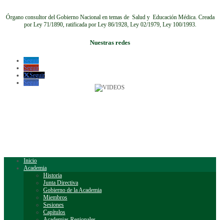
Órgano consultor del Gobierno Nacional en temas de Salud y Educación Médica.
Creada
por Ley 71/1890, ratificada por Ley 86/1928, Ley 02/1979, Ley 100/1993.
Nuestras redes
Seguir
Seguir
Seguir
Seguir
Inicio
Academia
Historia
Junta Directiva
Gobierno de la Academia
Miembros
Sesiones
Capítulos
Academias Regionales