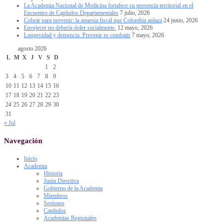
La Academia Nacional de Medicina fortalece su presencia territorial en el
Encuentro de Capítulos Departamentales
7 julio, 2026
Cobrar para prevenir: la apuesta fiscal que Colombia aplaza
24 junio, 2026
Envejecer no debería doler socialmente.
12 mayo, 2026
Longevidad y demencia. Prevenir es combatir
7 mayo, 2026
agosto 2026
L
M
X
J
V
S
D
1
2
3
4
5
6
7
8
9
10
11
12
13
14
15
16
17
18
19
20
21
22
23
24
25
26
27
28
29
30
31
« Jul
Navegación
Inicio
Academia
Historia
Junta Directiva
Gobierno de la Academia
Miembros
Sesiones
Capítulos
Academias Regionales