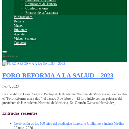
Comisiones de Trabajo
Condecoraciones
Premios de la Academia
Publicaciones
Revista
Museo
Biblioteca
Agenda
Videos-Sesiones
Contacto
FORO REFORMA A LA SALUD – 2023
Feb 7, 2023
En el auditorio Cesar Augusto Pantoja de la Academia Nacional de Medicina se llevó a cabo
el “Foro Reforma a la Salud”, el pasado 3 de febrero. El foro inició con las palabras del
presidente de la Academia Nacional de Medicina, Dr. Germán Gamarra Hernández,...
Entradas recientes
Celebración de los 100 años del académico honorario Guillermo Sánchez Medina
22 julio, 2026