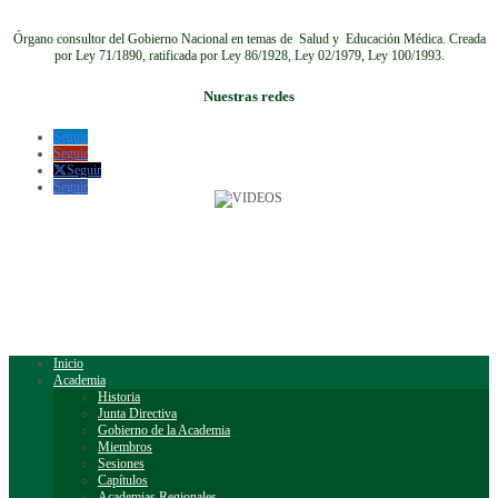
Órgano consultor del Gobierno Nacional en temas de Salud y Educación Médica.
Creada
por Ley 71/1890, ratificada por Ley 86/1928, Ley 02/1979, Ley 100/1993.
Nuestras redes
Seguir
Seguir
Seguir
Seguir
Inicio
Academia
Historia
Junta Directiva
Gobierno de la Academia
Miembros
Sesiones
Capítulos
Academias Regionales