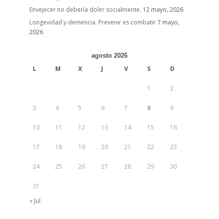
Envejecer no debería doler socialmente.
12 mayo, 2026
Longevidad y demencia. Prevenir es combatir
7 mayo,
2026
agosto 2026
L
M
X
J
V
S
D
1
2
3
4
5
6
7
8
9
10
11
12
13
14
15
16
17
18
19
20
21
22
23
24
25
26
27
28
29
30
31
« Jul