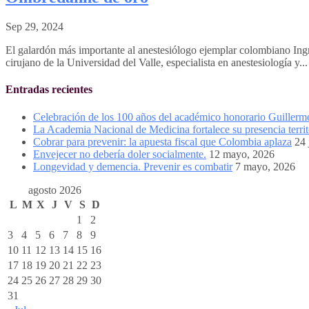
Sep 29, 2024
El galardón más importante al anestesiólogo ejemplar colombiano In
cirujano de la Universidad del Valle, especialista en anestesiología y...
Entradas recientes
Celebración de los 100 años del académico honorario Guiller
La Academia Nacional de Medicina fortalece su presencia territ
Cobrar para prevenir: la apuesta fiscal que Colombia aplaza
24 
Envejecer no debería doler socialmente.
12 mayo, 2026
Longevidad y demencia. Prevenir es combatir
7 mayo, 2026
agosto 2026
L
M
X
J
V
S
D
1
2
3
4
5
6
7
8
9
10
11
12
13
14
15
16
17
18
19
20
21
22
23
24
25
26
27
28
29
30
31