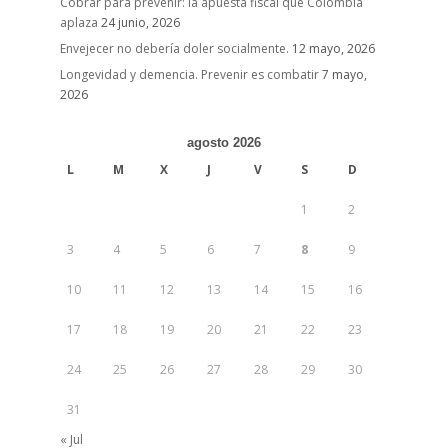
Cobrar para prevenir: la apuesta fiscal que Colombia
aplaza
24 junio, 2026
Envejecer no debería doler socialmente.
12 mayo, 2026
Longevidad y demencia. Prevenir es combatir
7 mayo,
2026
agosto 2026
L
M
X
J
V
S
D
1
2
3
4
5
6
7
8
9
10
11
12
13
14
15
16
17
18
19
20
21
22
23
24
25
26
27
28
29
30
31
« Jul