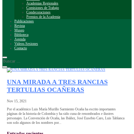
Academias Regionales
Comisiones de Trabajo
Condecoraciones
Premios de la Academia
Publicaciones
Revista
Museo
Biblioteca
Agenda
Videos-Sesiones
Contacto
UNA MIRADA A TRES RANCIAS
TERTULIAS OCAÑERAS
Nov 15, 2021
Por el académico Luis María Murillo Sarmiento Ocaña ha escrito importantes
páginas de la historia de Colombia y ha sido cuna de renombrados e ilustres
personajes. La Convención de Ocaña, las Ibáñez, José Eusebio Caro, Luis Tablanca
son solo algunos de los nombres por...
Entradas recientes