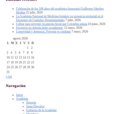
Celebración de los 100 años del académico honorario Guillermo Sánchez
Medina
22 julio, 2026
La Academia Nacional de Medicina fortalece su presencia territorial en el
Encuentro de Capítulos Departamentales
7 julio, 2026
Cobrar para prevenir: la apuesta fiscal que Colombia aplaza
24 junio, 2026
Envejecer no debería doler socialmente.
12 mayo, 2026
Longevidad y demencia. Prevenir es combatir
7 mayo, 2026
agosto 2026
L
M
X
J
V
S
D
1
2
3
4
5
6
7
8
9
10
11
12
13
14
15
16
17
18
19
20
21
22
23
24
25
26
27
28
29
30
31
« Jul
Navegación
Inicio
Academia
Historia
Junta Directiva
Gobierno de la Academia
Miembros