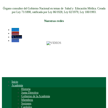
Órgano consultor del Gobierno Nacional en temas de Salud y Educación Médica.
Creada
por Ley 71/1890, ratificada por Ley 86/1928, Ley 02/1979, Ley 100/1993.
Nuestras redes
Seguir
Seguir
Seguir
Seguir
Inicio
Academia
Historia
Junta Directiva
Gobierno de la Academia
Miembros
Sesiones
Capítulos