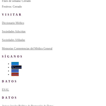
Fines de semana: Cerrado
Festivos: Cerrado
VISITAR
Diccionario Médico
Sociedades Adscritas
Sociedades Afiliadas
Memorias Competencias del Médico General
SÍGANOS
Seguir
Seguir
Seguir
Seguir
DATOS
ESAL
DATOS
Avisos legales/Política de Protección de Datos