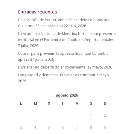
Entradas recientes
Celebración de los 100 años del académico honorario
Guillermo Sánchez Medina
22 julio, 2026
La Academia Nacional de Medicina fortalece su presencia
territorial en el Encuentro de Capítulos Departamentales
7 julio, 2026
Cobrar para prevenir: la apuesta fiscal que Colombia
aplaza
24 junio, 2026
Envejecer no debería doler socialmente.
12 mayo, 2026
Longevidad y demencia. Prevenir es combatir
7 mayo,
2026
agosto 2026
L
M
X
J
V
S
D
1
2
3
4
5
6
7
8
9