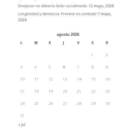
Envejecer no debería doler socialmente.
12 mayo, 2026
Longevidad y demencia. Prevenir es combatir
7 mayo,
2026
agosto 2026
L
M
X
J
V
S
D
1
2
3
4
5
6
7
8
9
10
11
12
13
14
15
16
17
18
19
20
21
22
23
24
25
26
27
28
29
30
31
« Jul