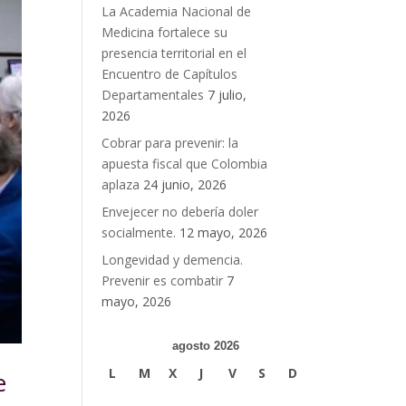
La Academia Nacional de
Medicina fortalece su
presencia territorial en el
Encuentro de Capítulos
Departamentales
7 julio,
2026
Cobrar para prevenir: la
apuesta fiscal que Colombia
aplaza
24 junio, 2026
Envejecer no debería doler
socialmente.
12 mayo, 2026
Longevidad y demencia.
Prevenir es combatir
7
mayo, 2026
agosto 2026
L
M
X
J
V
S
D
e