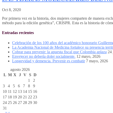
Oct 8, 2020
Por primera vez en la historia, dos mujeres comparten de manera exc
método para la edición genética”, CRISPR. Esta es la historia de cómo
Entradas recientes
Celebración de los 100 años del académico honorario Guiller
La Academia Nacional de Medicina fortalece su presencia territ
Cobrar para prevenir: la apuesta fiscal que Colombia aplaza
24 
Envejecer no debería doler socialmente.
12 mayo, 2026
Longevidad y demencia. Prevenir es combatir
7 mayo, 2026
agosto 2026
L
M
X
J
V
S
D
1
2
3
4
5
6
7
8
9
10
11
12
13
14
15
16
17
18
19
20
21
22
23
24
25
26
27
28
29
30
31