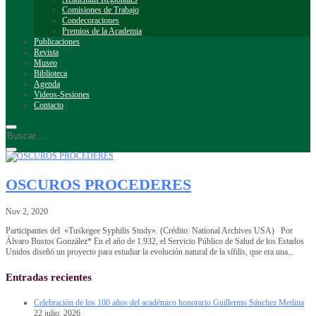
Comisiones de Trabajo
Condecoraciones
Premios de la Academia
Publicaciones
Revista
Museo
Biblioteca
Agenda
Videos-Sesiones
Contacto
OSCUROS PROCEDERES
Nov 2, 2020
Participantes del «Tuskegee Syphilis Study». (Crédito: National Archives USA) Por
Álvaro Bustos González* En el año de 1.932, el Servicio Público de Salud de los Estados
Unidos diseñó un proyecto para estudiar la evolución natural de la sífilis, que era una...
Entradas recientes
Celebración de los 100 años del académico honorario Guillermo Sánchez Medina
22 julio, 2026