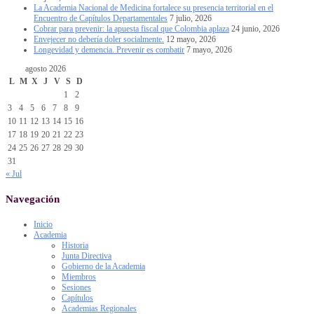
La Academia Nacional de Medicina fortalece su presencia territorial en el
Encuentro de Capítulos Departamentales
7 julio, 2026
Cobrar para prevenir: la apuesta fiscal que Colombia aplaza
24 junio, 2026
Envejecer no debería doler socialmente.
12 mayo, 2026
Longevidad y demencia. Prevenir es combatir
7 mayo, 2026
agosto 2026
L
M
X
J
V
S
D
1
2
3
4
5
6
7
8
9
10
11
12
13
14
15
16
17
18
19
20
21
22
23
24
25
26
27
28
29
30
31
« Jul
Navegación
Inicio
Academia
Historia
Junta Directiva
Gobierno de la Academia
Miembros
Sesiones
Capítulos
Academias Regionales