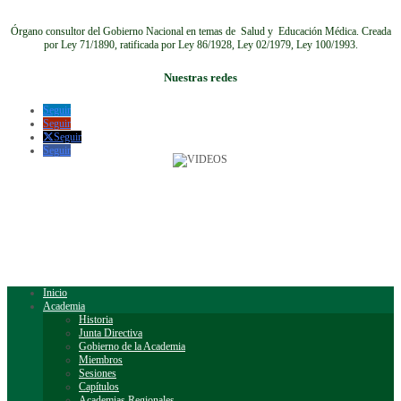
Órgano consultor del Gobierno Nacional en temas de Salud y Educación Médica.
Creada
por Ley 71/1890, ratificada por Ley 86/1928, Ley 02/1979, Ley 100/1993.
Nuestras redes
Seguir
Seguir
Seguir
Seguir
Inicio
Academia
Historia
Junta Directiva
Gobierno de la Academia
Miembros
Sesiones
Capítulos
Academias Regionales