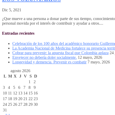
Dic 5, 2021
¿Que mueve a una persona a donar parte de sus tiempo, conocimientos 
personal movida por el interés de contribuir y ayudar a otros....
Entradas recientes
Celebración de los 100 años del académico honorario Guiller
La Academia Nacional de Medicina fortalece su presencia territ
Cobrar para prevenir: la apuesta fiscal que Colombia aplaza
24 
Envejecer no debería doler socialmente.
12 mayo, 2026
Longevidad y demencia. Prevenir es combatir
7 mayo, 2026
agosto 2026
L
M
X
J
V
S
D
1
2
3
4
5
6
7
8
9
10
11
12
13
14
15
16
17
18
19
20
21
22
23
24
25
26
27
28
29
30
31