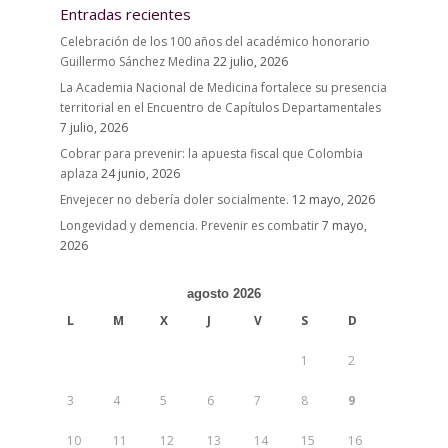
Entradas recientes
Celebración de los 100 años del académico honorario
Guillermo Sánchez Medina
22 julio, 2026
La Academia Nacional de Medicina fortalece su presencia
territorial en el Encuentro de Capítulos Departamentales
7 julio, 2026
Cobrar para prevenir: la apuesta fiscal que Colombia
aplaza
24 junio, 2026
Envejecer no debería doler socialmente.
12 mayo, 2026
Longevidad y demencia. Prevenir es combatir
7 mayo,
2026
agosto 2026
L
M
X
J
V
S
D
1
2
3
4
5
6
7
8
9
10
11
12
13
14
15
16