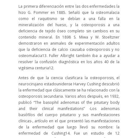
La primera diferenciación entre las dos enfermedades la
hizo G. Pommer en 1885. Señaló que la osteomalacia
como el raquitismo se debían a una falla en la
mineralización del hueso, y la osteoporosis a una
deficiencia de tejido óseo completo sin cambios en su
contenido mineral. En 1898 S. Miwa y W. Stoeltzner
demostraron en animales de experimentación adultos
que la deficiencia de calcio causaba osteoporosis y no
osteomalacia
13
. Fuller Albright también iba a ayudar a
resolver la confusión diagnóstica en los años 40 de la
vigésima centuria
12
.
Antes de que la ciencia clasificara la osteoporosis, el
neurocirujano estadounidense Harvey Cushing descubrió
la enfermedad que clásicamente se ha relacionado con la
osteoporosis secundaria. Varios años después, en 1932,
publicó “The basophil adenomas of the pituitary body
and their clinical manifestations” -Los adenomas
basófilos del cuerpo pituitario y sus manifestaciones
clínicas-, artículo en el que presentó las manifestaciones
de la enfermedad que luego llevó su nombre: la
enfermedad de Cushing
14
. Fue un estudio de 12