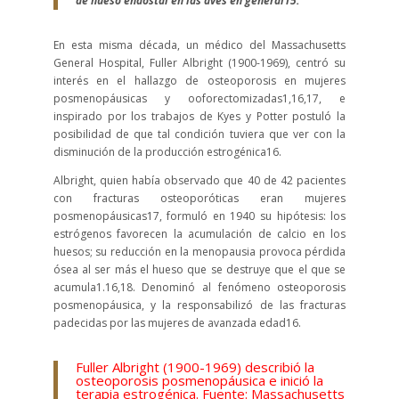
de hueso endostal en las aves en general15.
En esta misma década, un médico del Massachusetts
General Hospital, Fuller Albright (1900-1969), centró su
interés en el hallazgo de osteoporosis en mujeres
posmenopáusicas y ooforectomizadas
1,16,17
, e
inspirado por los trabajos de Kyes y Potter postuló la
posibilidad de que tal condición tuviera que ver con la
disminución de la producción estrogénica
16
.
Albright, quien había observado que 40 de 42 pacientes
con fracturas osteoporóticas eran mujeres
posmenopáusicas
17
, formuló en 1940 su hipótesis: los
estrógenos favorecen la acumulación de calcio en los
huesos; su reducción en la menopausia provoca pérdida
ósea al ser más el hueso que se destruye que el que se
acumula
1.16,18
. Denominó al fenómeno osteoporosis
posmenopáusica, y la responsabilizó de las fracturas
padecidas por las mujeres de avanzada edad
16
.
Fuller Albright
(1900-1969) describió la
osteoporosis posmenopáusica e inició la
terapia estrogénica.
Fuente: Massachusetts