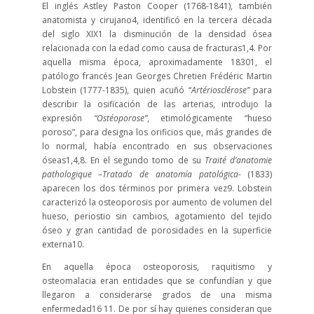
El inglés Astley Paston Cooper (1768-1841), también
anatomista y cirujano
4
, identificó en la tercera década
del siglo XIX
1
la disminución de la densidad ósea
relacionada con la edad como causa de fracturas
1,4
. Por
aquella misma época, aproximadamente 1830
1
, el
patólogo francés Jean
Georges Chretien Frédéric Martin
Lobstein (1777-1835), quien acuñó “
Artériosclérose”
para
describir la osificación de las arterias, introdujo la
expresión
“Ostéoporose”
, etimológicamente “hueso
poroso”, para designa los orificios que, más grandes de
lo normal, había encontrado en sus observaciones
óseas
1,4,8
. En el segundo tomo de su
Traité d’anatomie
pathologique
–
Tratado de anatomía patológica-
(1833)
aparecen los dos términos por primera vez
9
. Lobstein
caracterizó la osteoporosis por aumento de volumen del
hueso, periostio sin cambios, agotamiento del tejido
óseo y gran cantidad de porosidades en la superficie
externa
10
.
En aquella época osteoporosis, raquitismo y
osteomalacia eran entidades que se confundían y que
llegaron a considerarse grados de una misma
enfermedad
16 11
. De por sí hay quienes consideran que