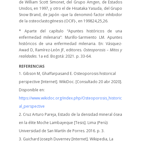
de William Scott Simonet, del Grupo Amgen, de Estados
Unidos, en 1997, y otro el de Hisataka Yasuda, del Grupo
Snow Brand, de Japón -que la denominó factor inhibidor
de la osteoclastogénesis (OCIF)-, en 1998
24,25,26
.
*
Aparte del capítulo “Apuntes históricos de una
enfermedad milenaria”: M
urillo-Sarmiento LM.
Apuntes
históricos de una enfermedad milenaria
. En:
Vásquez-
Awad D, Ramírez-León JF, editores.
Osteoporosis – Mitos y
realidades
. 1a ed. Bogotá: 2021. p.
33-64.
REFERENCIAS
Gibson M, Ghaffarpasand E. Osteoporosis historical
perspective [Internet]. WikiDoc. [Consultado 20 abr 2020].
Disponible en:
https://www.wikidoc.org/index.php/Osteoporosis_historic
al_perspective
Cruz Arturo Pareja, Estado de la densidad mineral ósea
en la élite Moche Lambayeque [Tesis]. Lima (Perú):
Universidad de San Martín de Porres. 2016. p. 3.
Guichard Joseph Duverney [Internet]. Wikipedia, La