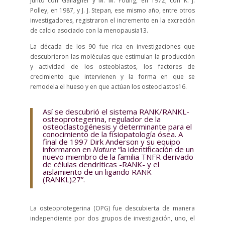
junto con
Gallagher y M. M. Young, en 1972; con K. J.
Polley, en 1987, y J. J. Stepan
,
ese mismo año, entre otros
investigadores,
registra
ron el incremento en la excreción
de calcio asociado con la menopausia
13
.
La década de los 90 fue rica en investigaciones que
descubrieron las moléculas que estimulan la producción
y actividad de los osteoblastos, los factores de
crecimiento que intervienen y la forma en que se
remodela el hueso y en que actúan los osteoclastos
16
.
Así se descubrió el sistema RANK/RANKL-
osteoprotegerina, regulador de la
osteoclastogénesis y determinante para el
conocimiento de la fisiopatología ósea.
A
final de 1997 Dirk Anderson y su equipo
informaron en
Nature
“la identificación de un
nuevo miembro de la familia TNFR derivado
de células dendríticas -RANK- y el
aislamiento de un ligando RANK
(RANKL)
27
”.
La osteoprotegerina (OPG) fue descubierta de manera
independiente por dos grupos de investigación, uno, el