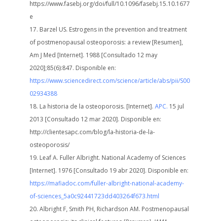
https://www.fasebj.org/doi/full/10.1096/fasebj.15.10.1677
e
Barzel US. Estrogens in the prevention and treatment
of postmenopausal osteoporosis: a review [Resumen],
Am J Med
[Internet].
1988 [Consultado 12 may
2020];85(6):847.
Disponible en:
https://www.sciencedirect.com/science/article/abs/pii/S00
02934388
La historia de la osteoporosis. [Internet].
APC.
15 jul
2013 [Consultado 12 mar 2020].
Disponible en:
http://clientesapc.com/blog/la-historia-de-la-
osteoporosis/
Leaf A. Fuller Albright. National Academy of Sciences
[Internet]. 1976 [Consultado 19 abr 2020]. Disponible en:
https://mafiadoc.com/fuller-albright-national-academy-
of-sciences_5a0c92441723dd403264f673.html
Albright F, Smith PH, Richardson AM. Postmenopausal