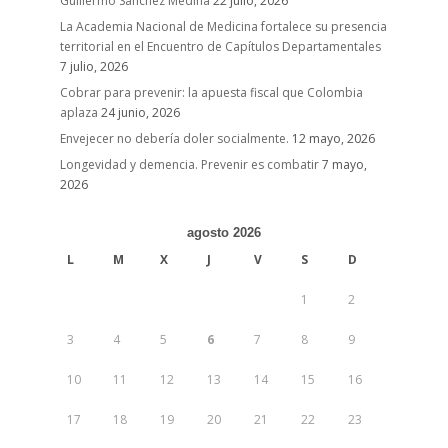
Guillermo Sánchez Medina
22 julio, 2026
La Academia Nacional de Medicina fortalece su presencia
territorial en el Encuentro de Capítulos Departamentales
7 julio, 2026
Cobrar para prevenir: la apuesta fiscal que Colombia
aplaza
24 junio, 2026
Envejecer no debería doler socialmente.
12 mayo, 2026
Longevidad y demencia. Prevenir es combatir
7 mayo,
2026
agosto 2026
L
M
X
J
V
S
D
1
2
3
4
5
6
7
8
9
10
11
12
13
14
15
16
17
18
19
20
21
22
23