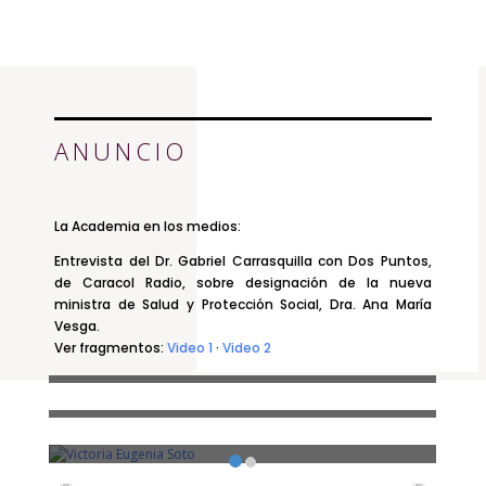
ANUNCIO
La Academia en los medios:
Entrevista del Dr. Gabriel Carrasquilla con Dos Puntos,
de Caracol Radio, sobre designación de la nueva
ministra de Salud y Protección Social, Dra. Ana María
Celebración de los 100 años del
La Academia Nacional de Medicina
Vesga.
académico honorario Guillermo
fortalece su presencia territorial en el
Sánchez Medina
Ver fragmentos:
Video 1
·
Video 2
Encuentro de Capítulos
Departamentales
Cobrar para prevenir: la apuesta fiscal
que Colombia aplaza