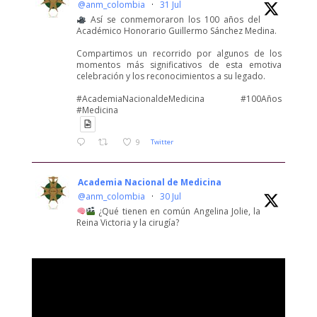
@anm_colombia
·
31 Jul
Así se conmemoraron los 100 años del
Académico Honorario Guillermo Sánchez Medina.
Compartimos un recorrido por algunos de los
momentos más significativos de esta emotiva
celebración y los reconocimientos a su legado.
#AcademiaNacionaldeMedicina #100Años
#Medicina
9
Twitter
Academia Nacional de Medicina
@anm_colombia
·
30 Jul
¿Qué tienen en común Angelina Jolie, la
Reina Victoria y la cirugía?
Descúbralo en esta Sesión Académica con el
Académico Dr. Álvaro Enrique Sanabria Quiroga,
sobre los sesgos cognitivos y su impacto en el
juicio clínico.
30 de julio |
4:30 p. m.
#Medicina