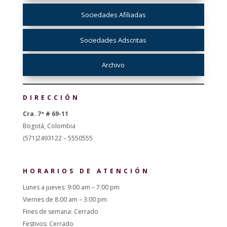
Sociedades Afiliadas
Sociedades Adscritas
Archivo
DIRECCIÓN
Cra. 7ª # 69-11
Bogotá, Colombia
(571)2493122 – 5550555
HORARIOS DE ATENCIÓN
Lunes a jueves: 9:00 am – 7:00 pm
Viernes de 8:00 am – 3:00 pm
Fines de semana: Cerrado
Festivos: Cerrado