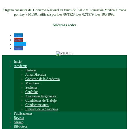
Órgano consultor del Gobierno Nacional en temas de Salud y Educación Médica.
Creada
por Ley 71/1890, ratificada por Ley 86/1928, Ley 02/1979, Ley 100/1993.
Nuestras redes
Seguir
Seguir
Seguir
Seguir
Inicio
Academia
Historia
Junta Directiva
Gobierno de la Academia
Miembros
Sesiones
Capítulos
Academias Regionales
Comisiones de Trabajo
Condecoraciones
Premios de la Academia
Publicaciones
Revista
Museo
Biblioteca