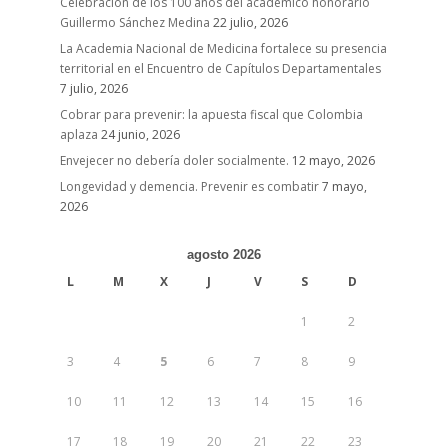
Celebración de los 100 años del académico honorario
Guillermo Sánchez Medina
22 julio, 2026
La Academia Nacional de Medicina fortalece su presencia
territorial en el Encuentro de Capítulos Departamentales
7 julio, 2026
Cobrar para prevenir: la apuesta fiscal que Colombia
aplaza
24 junio, 2026
Envejecer no debería doler socialmente.
12 mayo, 2026
Longevidad y demencia. Prevenir es combatir
7 mayo,
2026
agosto 2026
L
M
X
J
V
S
D
1
2
3
4
5
6
7
8
9
10
11
12
13
14
15
16
17
18
19
20
21
22
23