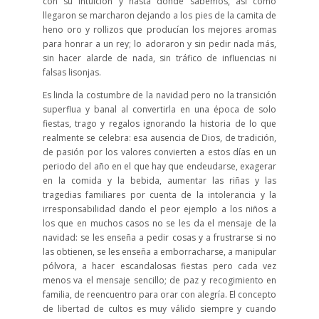
con su intuición y hasta donde sabemos, así como
llegaron se marcharon dejando a los pies de la camita de
heno oro y rollizos que producían los mejores aromas
para honrar a un rey; lo adoraron y sin pedir nada más,
sin hacer alarde de nada, sin tráfico de influencias ni
falsas lisonjas.
Es linda la costumbre de la navidad pero no la transición
superflua y banal al convertirla en una época de solo
fiestas, trago y regalos ignorando la historia de lo que
realmente se celebra: esa ausencia de Dios, de tradición,
de pasión por los valores convierten a estos días en un
periodo del año en el que hay que endeudarse, exagerar
en la comida y la bebida, aumentar las riñas y las
tragedias familiares por cuenta de la intolerancia y la
irresponsabilidad dando el peor ejemplo a los niños a
los que en muchos casos no se les da el mensaje de la
navidad: se les enseña a pedir cosas y a frustrarse si no
las obtienen, se les enseña a emborracharse, a manipular
pólvora, a hacer escandalosas fiestas pero cada vez
menos va el mensaje sencillo; de paz y recogimiento en
familia, de reencuentro para orar con alegría. El concepto
de libertad de cultos es muy válido siempre y cuando