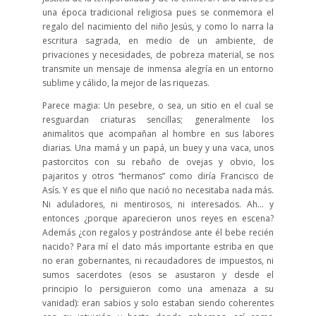
una época tradicional religiosa pues se conmemora el
regalo del nacimiento del niño Jesús, y como lo narra la
escritura sagrada, en medio de un ambiente, de
privaciones y necesidades, de pobreza material, se nos
transmite un mensaje de inmensa alegría en un entorno
sublime y cálido, la mejor de las riquezas.
Parece magia: Un pesebre, o sea, un sitio en el cual se
resguardan criaturas sencillas; generalmente los
animalitos que acompañan al hombre en sus labores
diarias. Una mamá y un papá, un buey y una vaca, unos
pastorcitos con su rebaño de ovejas y obvio, los
pajaritos y otros “hermanos” como diría Francisco de
Asís. Y es que el niño que nació no necesitaba nada más.
Ni aduladores, ni mentirosos, ni interesados. Ah… y
entonces ¿porque aparecieron unos reyes en escena?
Además ¿con regalos y postrándose ante él bebe recién
nacido? Para mí el dato más importante estriba en que
no eran gobernantes, ni recaudadores de impuestos, ni
sumos sacerdotes (esos se asustaron y desde el
principio lo persiguieron como una amenaza a su
vanidad): eran sabios y solo estaban siendo coherentes