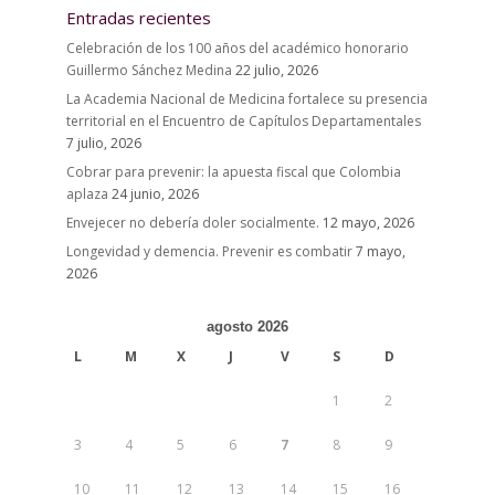
Entradas recientes
Celebración de los 100 años del académico honorario
Guillermo Sánchez Medina
22 julio, 2026
La Academia Nacional de Medicina fortalece su presencia
territorial en el Encuentro de Capítulos Departamentales
7 julio, 2026
Cobrar para prevenir: la apuesta fiscal que Colombia
aplaza
24 junio, 2026
Envejecer no debería doler socialmente.
12 mayo, 2026
Longevidad y demencia. Prevenir es combatir
7 mayo,
2026
agosto 2026
L
M
X
J
V
S
D
1
2
3
4
5
6
7
8
9
10
11
12
13
14
15
16