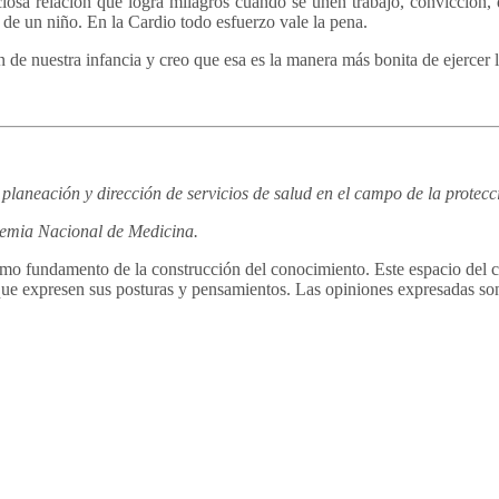
ciosa relación que logra milagros cuando se unen trabajo, convicción,
 de un niño. En la Cardio todo esfuerzo vale la pena.
de nuestra infancia y creo que esa es la manera más bonita de ejercer l
aneación y dirección de servicios de salud en el campo de la protecció
emia Nacional de Medicina.
 fundamento de la construcción del conocimiento. Este espacio del colu
 que expresen sus posturas y pensamientos. Las opiniones expresadas son