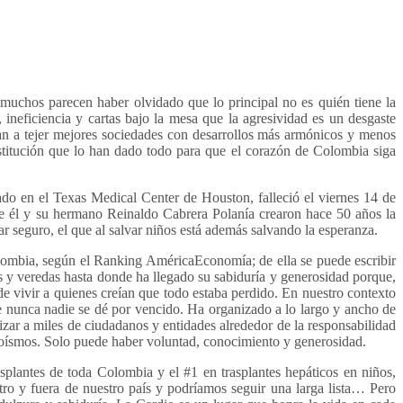
 muchos parecen haber olvidado que lo principal no es quién tiene la
 ineficiencia y cartas bajo la mesa que la agresividad es un desgaste
udan a tejer mejores sociedades con desarrollos más armónicos y menos
stitución que lo han dado todo para que el corazón de Colombia siga
do en el Texas Medical Center de Houston, falleció el viernes 14 de
que él y su hermano Reinaldo Cabrera Polanía crearon hace 50 años la
ar seguro, el que al salvar niños está además salvando la esperanza.
olombia, según el Ranking AméricaEconomía; de ella se puede escribir
os y veredas hasta donde ha llegado su sabiduría y generosidad porque,
de vivir a quienes creían que todo estaba perdido. En nuestro contexto
ue nunca nadie se dé por vencido. Ha organizado a lo largo y ancho de
zar a miles de ciudadanos y entidades alrededor de la responsabilidad
i egoísmos. Solo puede haber voluntad, conocimiento y generosidad.
asplantes de toda Colombia y el #1 en trasplantes hepáticos en niños,
ntro y fuera de nuestro país y podríamos seguir una larga lista… Pero