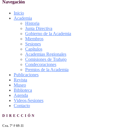
Navegación
Inicio
Academia
Historia
Junta Directiva
Gobierno de la Academia
Miembros
Sesiones
Capítulos
Academias Regionales
Comisiones de Trabajo
Condecoraciones
Premios de la Academia
Publicaciones
Revista
Museo
Biblioteca
Agenda
Videos-Sesiones
Contacto
DIRECCIÓN
Cra. 7ª # 69-11