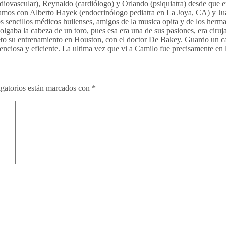
diovascular), Reynaldo (cardiólogo) y Orlando (psiquiatra) desde que e
bamos con Alberto Hayek (endocrinólogo pediatra en La Joya, CA) y Jua
s sencillos médicos huilenses, amigos de la musica opita y de los herm
colgaba la cabeza de un toro, pues esa era una de sus pasiones, era ciru
to su entrenamiento en Houston, con el doctor De Bakey. Guardo un ca
enciosa y eficiente. La ultima vez que vi a Camilo fue precisamente 
gatorios están marcados con
*