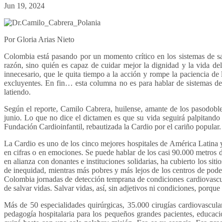
Jun 19, 2024
Por Gloria Arias Nieto
Colombia está pasando por un momento crítico en los sistemas de sal
razón, sino quién es capaz de cuidar mejor la dignidad y la vida del
innecesario, que le quita tiempo a la acción y rompe la paciencia de
excluyentes. En fin… esta columna no es para hablar de sistemas de
latiendo.
Según el reporte, Camilo Cabrera, huilense, amante de los pasodobl
junio. Lo que no dice el dictamen es que su vida seguirá palpitando
Fundación Cardioinfantil, rebautizada la Cardio por el cariño popular.
La Cardio es uno de los cinco mejores hospitales de América Latina 
en cifras o en emociones. Se puede hablar de los casi 90.000 metros d
en alianza con donantes e instituciones solidarias, ha cubierto los s
de inequidad, mientras más pobres y más lejos de los centros de pode
Colombia jornadas de detección temprana de condiciones cardiovascula
de salvar vidas. Salvar vidas, así, sin adjetivos ni condiciones, porq
Más de 50 especialidades quirúrgicas, 35.000 cirugías cardiovascular
pedagogía hospitalaria para los pequeños grandes pacientes, educació