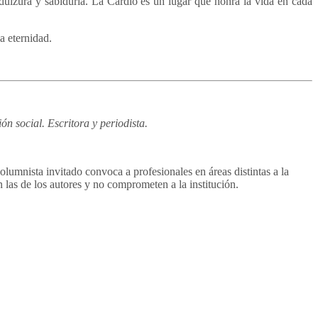
 dulzura y sabiduría. La Cardio es un lugar que honra la vida en cada
a eternidad.
n social. Escritora y periodista.
mnista invitado convoca a profesionales en áreas distintas a la
 las de los autores y no comprometen a la institución.