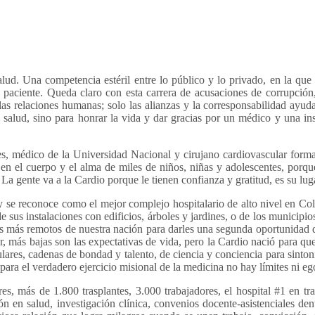
ud. Una competencia estéril entre lo público y lo privado, en la que
 paciente. Queda claro con esta carrera de acusaciones de corrupción,
 las relaciones humanas; solo las alianzas y la corresponsabilidad ay
 salud, sino para honrar la vida y dar gracias por un médico y una in
es, médico de la Universidad Nacional y cirujano cardiovascular forma
 en el cuerpo y el alma de miles de niños, niñas y adolescentes, por
 La gente va a la Cardio porque le tienen confianza y gratitud, es su lug
y se reconoce como el mejor complejo hospitalario de alto nivel en C
e sus instalaciones con edificios, árboles y jardines, o de los municipi
itios más remotos de nuestra nación para darles una segunda oportunidad 
r, más bajas son las expectativas de vida, pero la Cardio nació para q
res, cadenas de bondad y talento, de ciencia y conciencia para sintoni
ue para el verdadero ejercicio misional de la medicina no hay límites n
es, más de 1.800 trasplantes, 3.000 trabajadores, el hospital #1 en tr
n en salud, investigación clínica, convenios docente-asistenciales de