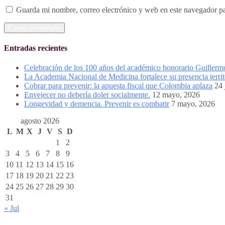
Guarda mi nombre, correo electrónico y web en este navegador p
Entradas recientes
Celebración de los 100 años del académico honorario Guiller
La Academia Nacional de Medicina fortalece su presencia territ
Cobrar para prevenir: la apuesta fiscal que Colombia aplaza
24 
Envejecer no debería doler socialmente.
12 mayo, 2026
Longevidad y demencia. Prevenir es combatir
7 mayo, 2026
agosto 2026
L
M
X
J
V
S
D
1
2
3
4
5
6
7
8
9
10
11
12
13
14
15
16
17
18
19
20
21
22
23
24
25
26
27
28
29
30
31
« Jul