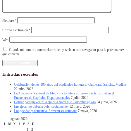
Nombre
*
Correo electrónico
*
Web
Guarda mi nombre, correo electrónico y web en este navegador para la próxima vez
que comente.
Entradas recientes
Celebración de los 100 años del académico honorario Guillermo Sánchez Medina
22 julio, 2026
La Academia Nacional de Medicina fortalece su presencia territorial en el
Encuentro de Capítulos Departamentales
7 julio, 2026
Cobrar para prevenir: la apuesta fiscal que Colombia aplaza
24 junio, 2026
Envejecer no debería doler socialmente.
12 mayo, 2026
Longevidad y demencia. Prevenir es combatir
7 mayo, 2026
agosto 2026
L
M
X
J
V
S
D
1
2