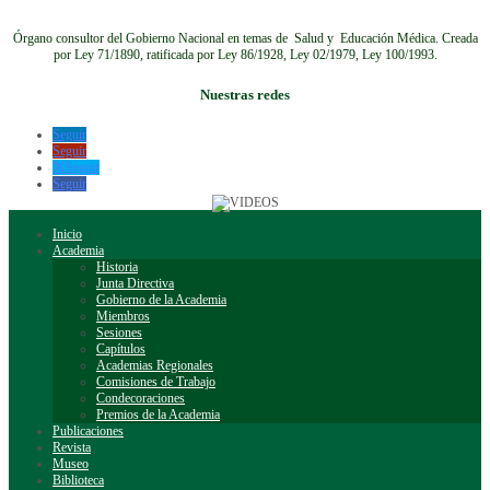
Órgano consultor del Gobierno Nacional en temas de Salud y Educación Médica.
Creada
por Ley 71/1890, ratificada por Ley 86/1928, Ley 02/1979, Ley 100/1993.
Nuestras redes
Seguir
Seguir
Seguir
Seguir
Inicio
Academia
Historia
Junta Directiva
Gobierno de la Academia
Miembros
Sesiones
Capítulos
Academias Regionales
Comisiones de Trabajo
Condecoraciones
Premios de la Academia
Publicaciones
Revista
Museo
Biblioteca