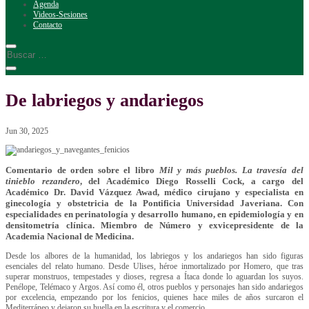
Agenda
Videos-Sesiones
Contacto
De labriegos y andariegos
Jun 30, 2025
Comentario de orden sobre el libro
Mil y más pueblos. La travesía del
tinieblo rezandero
, del Académico Diego Rosselli Cock, a cargo del
Académico Dr. David Vázquez Awad, médico cirujano y especialista en
ginecología y obstetricia de la Pontificia Universidad Javeriana. Con
especialidades en perinatología y desarrollo humano, en epidemiología y en
densitometría clínica. Miembro de Número y exvicepresidente de la
Academia Nacional de Medicina.
Desde los albores de la humanidad, los labriegos y los andariegos han sido figuras
esenciales del relato humano. Desde Ulises, héroe inmortalizado por Homero, que tras
superar monstruos, tempestades y dioses, regresa a Ítaca donde lo aguardan los suyos.
Penélope, Telémaco y Argos. Así como él, otros pueblos y personajes han sido andariegos
por excelencia, empezando por los fenicios, quienes hace miles de años surcaron el
Mediterráneo y dejaron su huella en la escritura y el comercio.