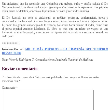
Un andariego que ha recorrido una Colombia que trabaja, sufre y sueña, señala el Dr.
Vásquez Awad. Una tierra habitada por gente que aún conserva la esperanza. Sus páginas
están llenas de detalles, anécdotas, toponimias curiosas y recuerdos íntimos.
El Dr. Rosselli no solo es andariego: es médico, profesor, conferencista, poeta y
conversador. Su bisabuelo toscano llegó a estas tierras buscando futuro y dejando raíces.
Él, como los grandes andariegos de la historia, ha sabido hacer camino al andar, como diría
el poeta español Antonio Machado. Su libro es más que un relato de viajes: es una
invitación a amar lo propio, a reconocer la riqueza del recorrido y a encontrar sentido en
cada paso.
::::::::::::::::::::::
Intervención en:
MIL Y MÁS PUEBLOS – LA TRAVESÍA DEL TINIEBLO
REZANDERO
Nota. Victoria Rodríguez G. Comunicaciones Academia Nacional de Medicina
Enviar comentario
Tu dirección de correo electrónico no será publicada.
Los campos obligatorios están
marcados con
*
Comentario
*