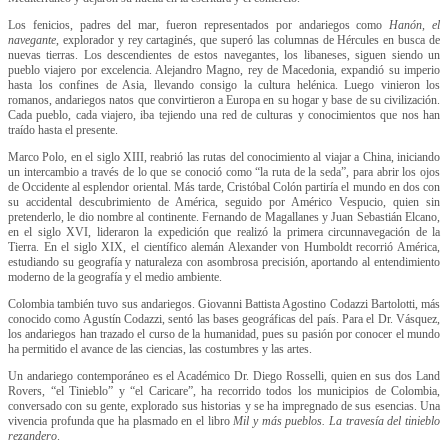
Los fenicios, padres del mar, fueron representados por andariegos como
Hanón, el
navegante
, explorador y rey cartaginés, que superó las columnas de Hércules en busca de
nuevas tierras. Los descendientes de estos navegantes, los libaneses, siguen siendo un
pueblo viajero por excelencia. Alejandro Magno, rey de Macedonia, expandió su imperio
hasta los confines de Asia, llevando consigo la cultura helénica. Luego vinieron los
romanos, andariegos natos que convirtieron a Europa en su hogar y base de su civilización.
Cada pueblo, cada viajero, iba tejiendo una red de culturas y conocimientos que nos han
traído hasta el presente.
Marco Polo, en el siglo XIII, reabrió las rutas del conocimiento al viajar a China, iniciando
un intercambio a través de lo que se conoció como “la ruta de la seda”, para abrir los ojos
de Occidente al esplendor oriental. Más tarde, Cristóbal Colón partiría el mundo en dos con
su accidental descubrimiento de América, seguido por Américo Vespucio, quien sin
pretenderlo, le dio nombre al continente. Fernando de Magallanes y Juan Sebastián Elcano,
en el siglo XVI, lideraron la expedición que realizó la primera circunnavegación de la
Tierra. En el siglo XIX, el científico alemán Alexander von Humboldt recorrió América,
estudiando su geografía y naturaleza con asombrosa precisión, aportando al entendimiento
moderno de la geografía y el medio ambiente.
Colombia también tuvo sus andariegos. Giovanni Battista Agostino Codazzi Bartolotti, más
conocido como Agustín Codazzi, sentó las bases geográficas del país. Para el Dr. Vásquez,
los andariegos han trazado el curso de la humanidad, pues su pasión por conocer el mundo
ha permitido el avance de las ciencias, las costumbres y las artes.
Un andariego contemporáneo es el Académico Dr. Diego Rosselli, quien en sus dos Land
Rovers, “el Tinieblo” y “el Caricare”, ha recorrido todos los municipios de Colombia,
conversado con su gente, explorado sus historias y se ha impregnado de sus esencias. Una
vivencia profunda que ha plasmado en el libro
Mil y más pueblos. La travesía del tinieblo
rezandero
.