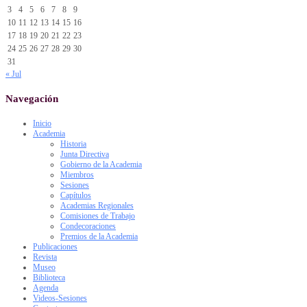
3
4
5
6
7
8
9
10
11
12
13
14
15
16
17
18
19
20
21
22
23
24
25
26
27
28
29
30
31
« Jul
Navegación
Inicio
Academia
Historia
Junta Directiva
Gobierno de la Academia
Miembros
Sesiones
Capítulos
Academias Regionales
Comisiones de Trabajo
Condecoraciones
Premios de la Academia
Publicaciones
Revista
Museo
Biblioteca
Agenda
Videos-Sesiones