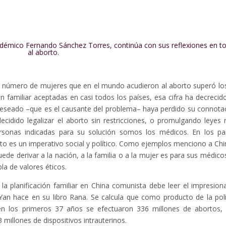
cadémico Fernando Sánchez Torres, continúa con sus reflexiones en t
al aborto.
 el número de mujeres que en el mundo acudieron al aborto superó lo
ión familiar aceptadas en casi todos los países, esa cifra ha decrecid
deseado –que es el causante del problema– haya perdido su connota
decidido legalizar el aborto sin restricciones, o promulgando leyes
rsonas indicadas para su solución somos los médicos. En los pa
to es un imperativo social y político. Como ejemplos menciono a Chi
uede derivar a la nación, a la familia o a la mujer es para sus médico
abla de valores éticos.
a planificación familiar en China comunista debe leer el impresion
Yan hace en su libro Rana. Se calcula que como producto de la polí
, en los primeros 37 años se efectuaron 336 millones de abortos,
3 millones de dispositivos intrauterinos.