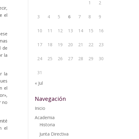
1
2
cir,
e el
3
4
5
6
7
8
9
10
11
12
13
14
15
16
 ese
emas
17
18
19
20
21
22
23
l de
r la
24
25
26
27
28
29
30
31
r la
pues
« Jul
n el
or»,
Navegación
r no
Inicio
Academia
mité
Historia
n el
Junta Directiva