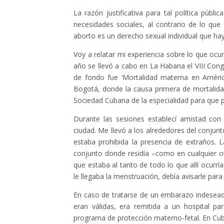
La razón justificativa para tal política públ
necesidades sociales, al contrario de lo qu
aborto es un derecho sexual individual que ha
Voy a relatar mi experiencia sobre lo que ocu
año se llevó a cabo en La Habana el VIII Con
de fondo fue ‘Mortalidad materna en América 
Bogotá, donde la causa primera de mortalidad
Sociedad Cubana de la especialidad para que 
Durante las sesiones establecí amistad con
ciudad. Me llevó a los alrededores del conjun
estaba prohibida la presencia de extraños. 
conjunto donde residía –como en cualquier o
que estaba al tanto de todo lo que allí ocurrí
le llegaba la menstruación, debía avisarle par
En caso de tratarse de un embarazo indeseado
eran válidas, era remitida a un hospital p
programa de protección materno-fetal. En Cuba