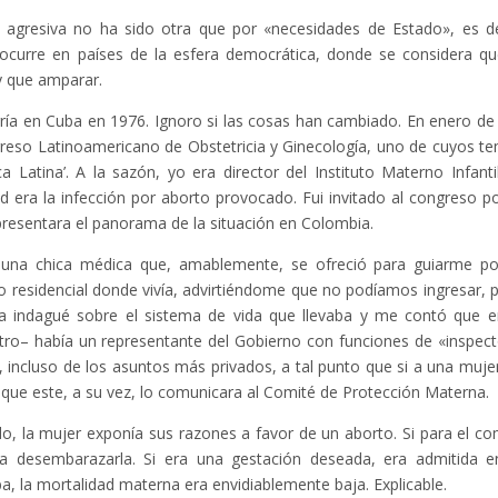
ica agresiva no ha sido otra que por «necesidades de Estado», es de
e ocurre en países de la esfera democrática, donde se considera qu
y que amparar.
rría en Cuba en 1976. Ignoro si las cosas han cambiado. En enero de
greso Latinoamericano de Obstetricia y Ginecología, uno de cuyos t
Latina’. A la sazón, yo era director del Instituto Materno Infanti
 era la infección por aborto provocado. Fui invitado al congreso po
presentara el panorama de la situación en Colombia.
 una chica médica que, amablemente, se ofreció para guiarme po
to residencial donde vivía, advirtiéndome que no podíamos ingresar, 
La indagué sobre el sistema de vida que llevaba y me contó que e
tro– había un representante del Gobierno con funciones de «inspect
a, incluso de los asuntos más privados, a tal punto que si a una muje
a que este, a su vez, lo comunicara al Comité de Protección Materna.
, la mujer exponía sus razones a favor de un aborto. Si para el co
ara desembarazarla. Si era una gestación deseada, era admitida e
, la mortalidad materna era envidiablemente baja. Explicable.