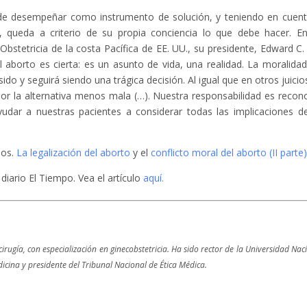
e desempeñar como instrumento de solución, y teniendo en cuent
a, queda a criterio de su propia conciencia lo que debe hacer. E
stetricia de la costa Pacífica de EE. UU., su presidente, Edward C. G
 aborto es cierta: es un asunto de vida, una realidad. La moralidad
ido y seguirá siendo una trágica decisión. Al igual que en otros juicio
por la alternativa menos mala (…). Nuestra responsabilidad es recon
ayudar a nuestras pacientes a considerar todas las implicaciones d
dos.
La legalización del aborto
y el
conflicto moral del aborto (II parte)
 diario El Tiempo. Vea el artículo
aquí.
irugía, con especialización en ginecobstetricia. Ha sido rector de la Universidad Nac
cina y presidente del Tribunal Nacional de Ética Médica.