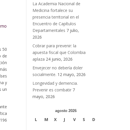
La Academia Nacional de
Medicina fortalece su
presencia territorial en el
Encuentro de Capítulos
orno
Departamentales
7 julio,
2026
Cobrar para prevenir: la
s 50
apuesta fiscal que Colombia
o de
aplaza
24 junio, 2026
ción
Envejecer no debería doler
 más
socialmente.
12 mayo, 2026
íses
na y
Longevidad y demencia.
s un
Prevenir es combatir
7
mayo, 2026
ante
agosto 2026
tica
L
M
X
J
V
S
D
 196