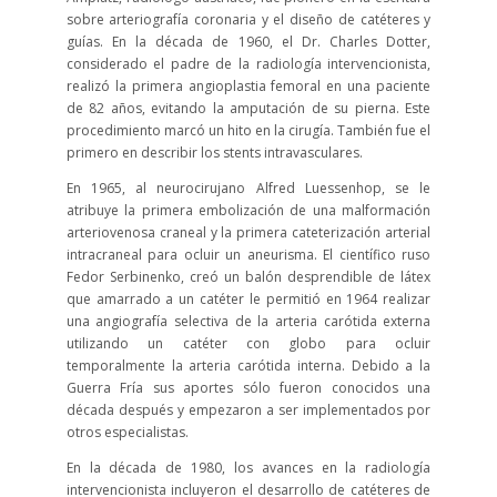
sobre arteriografía coronaria y el diseño de catéteres y
guías. En la década de 1960, el Dr. Charles Dotter,
considerado el padre de la radiología intervencionista,
realizó la primera angioplastia femoral en una paciente
de 82 años, evitando la amputación de su pierna. Este
procedimiento marcó un hito en la cirugía. También fue el
primero en describir los stents intravasculares.
En 1965, al neurocirujano Alfred Luessenhop, se le
atribuye la primera embolización de una malformación
arteriovenosa craneal y la primera cateterización arterial
intracraneal para ocluir un aneurisma. El científico ruso
Fedor Serbinenko, creó un balón desprendible de látex
que amarrado a un catéter le permitió en 1964 realizar
una angiografía selectiva de la arteria carótida externa
utilizando un catéter con globo para ocluir
temporalmente la arteria carótida interna. Debido a la
Guerra Fría sus aportes sólo fueron conocidos una
década después y empezaron a ser implementados por
otros especialistas.
En la década de 1980, los avances en la radiología
intervencionista incluyeron el desarrollo de catéteres de