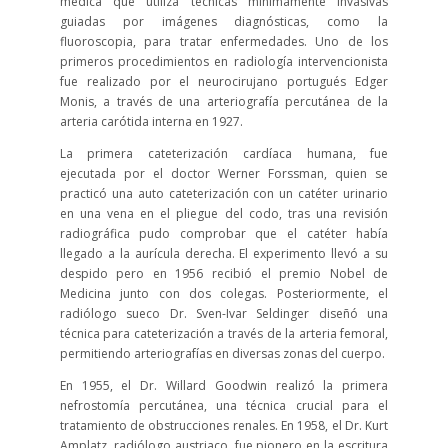
médica que utiliza técnicas mínimamente invasivas
guiadas por imágenes diagnósticas, como la
fluoroscopia, para tratar enfermedades. Uno de los
primeros procedimientos en radiología intervencionista
fue realizado por el neurocirujano portugués Edger
Monis, a través de una arteriografía percutánea de la
arteria carótida interna en 1927.
La primera cateterización cardíaca humana, fue
ejecutada por el doctor Werner Forssman, quien se
practicó una auto cateterización con un catéter urinario
en una vena en el pliegue del codo, tras una revisión
radiográfica pudo comprobar que el catéter había
llegado a la aurícula derecha. El experimento llevó a su
despido pero en 1956 recibió el premio Nobel de
Medicina junto con dos colegas. Posteriormente, el
radiólogo sueco Dr. Sven-Ivar Seldinger diseñó una
técnica para cateterización a través de la arteria femoral,
permitiendo arteriografías en diversas zonas del cuerpo.
En 1955, el Dr. Willard Goodwin realizó la primera
nefrostomía percutánea, una técnica crucial para el
tratamiento de obstrucciones renales. En 1958, el Dr. Kurt
Amplatz, radiólogo austriaco, fue pionero en la escritura