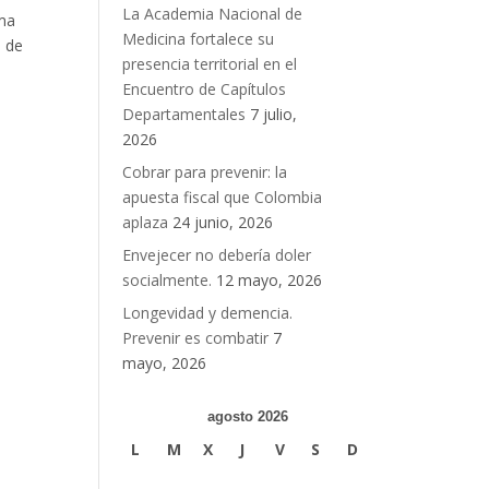
La Academia Nacional de
ama
Medicina fortalece su
o de
presencia territorial en el
Encuentro de Capítulos
Departamentales
7 julio,
2026
Cobrar para prevenir: la
apuesta fiscal que Colombia
aplaza
24 junio, 2026
Envejecer no debería doler
socialmente.
12 mayo, 2026
Longevidad y demencia.
Prevenir es combatir
7
mayo, 2026
agosto 2026
L
M
X
J
V
S
D