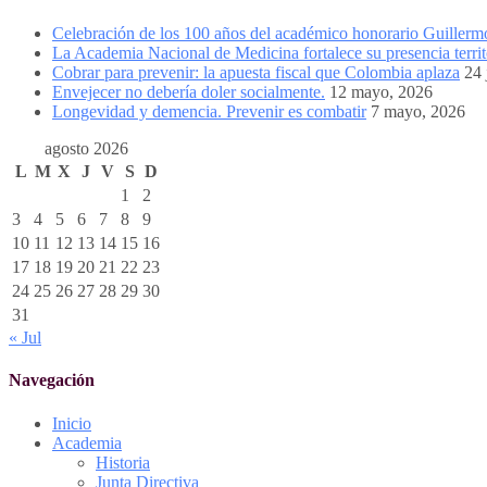
Celebración de los 100 años del académico honorario Guiller
La Academia Nacional de Medicina fortalece su presencia territ
Cobrar para prevenir: la apuesta fiscal que Colombia aplaza
24 
Envejecer no debería doler socialmente.
12 mayo, 2026
Longevidad y demencia. Prevenir es combatir
7 mayo, 2026
agosto 2026
L
M
X
J
V
S
D
1
2
3
4
5
6
7
8
9
10
11
12
13
14
15
16
17
18
19
20
21
22
23
24
25
26
27
28
29
30
31
« Jul
Navegación
Inicio
Academia
Historia
Junta Directiva