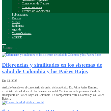
Comisiones de Trabajo
Condecoraciones
Premios de la Academia
Publicaciones
Revista
Museo
Biblioteca
Agenda
Videos-Sesiones
Contacto
Diferencias y similitudes en los sistemas de
salud de Colombia y los Países Bajos
Dic 13, 2025
Artículo basado en el comentario de orden del académico Dr. Jaime Arias Ramírez,
exministro de salud, en el Día Panamericano del Médico, sobre la presentación de la
embajadora de Países Bajos en Colombia. La comparación entre Colombia y los Países
Bajos...