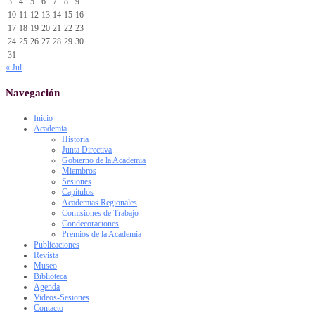
3
4
5
6
7
8
9
10
11
12
13
14
15
16
17
18
19
20
21
22
23
24
25
26
27
28
29
30
31
« Jul
Navegación
Inicio
Academia
Historia
Junta Directiva
Gobierno de la Academia
Miembros
Sesiones
Capítulos
Academias Regionales
Comisiones de Trabajo
Condecoraciones
Premios de la Academia
Publicaciones
Revista
Museo
Biblioteca
Agenda
Videos-Sesiones
Contacto