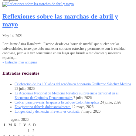
Reflexiones sobre las marchas de abril y
mayo
May 14, 2021
Por: Jaime Arias Ramírez* Escribo desde esa “torre de marfil” que suelen ser las
universidades, torre que debe mantener contacto estrecho y permanente con la realidad
cotidiana, pero a la vez constituirse en un lugar que brinda a estudiantes y maestros
espacio,...
« Entradas más antiguas
Entradas recientes
Celebración de los 100 años del académico honorario Guillermo Sánchez Medina
22 julio, 2026
La Academia Nacional de Medicina fortalece su presencia territorial en el
Encuentro de Capítulos Departamentales
7 julio, 2026
Cobrar para prevenir: la apuesta fiscal que Colombia aplaza
24 junio, 2026
Envejecer no debería doler socialmente.
12 mayo, 2026
Longevidad y demencia. Prevenir es combatir
7 mayo, 2026
agosto 2026
L
M
X
J
V
S
D
1
2