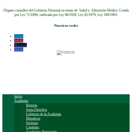
Órgano consultor del Gobierno Nacional en temas de Salud y Educación Médica.
Creada
por Ley 71/1890, ratificada por Ley 86/1928, Ley 02/1979, Ley 100/1993.
Nuestras redes
Seguir
Seguir
Seguir
Seguir
Inicio
Academia
Historia
Junta Directiva
Gobierno de la Academia
Miembros
Sesiones
Capítulos
Academias Regionales