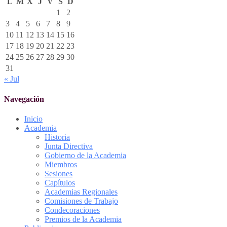
L
M
X
J
V
S
D
1
2
3
4
5
6
7
8
9
10
11
12
13
14
15
16
17
18
19
20
21
22
23
24
25
26
27
28
29
30
31
« Jul
Navegación
Inicio
Academia
Historia
Junta Directiva
Gobierno de la Academia
Miembros
Sesiones
Capítulos
Academias Regionales
Comisiones de Trabajo
Condecoraciones
Premios de la Academia