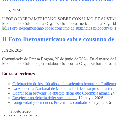
Jul 5, 2024
II FORO IBEROAMERICANO SOBRE CONSUMO DE SUSTANCIAS P
Medicina de Colombia, la Organización Iberoamericana de la Segurida
II Foro Iberoamericano sobre consumo de s
Jun 26, 2024
Comunicado de Prensa Bogotá, 26 de junio de 2024. En el marco de la
Medicina de Colombia, en colaboración con la Organización Iberoame
Entradas recientes
Celebración de los 100 años del académico honorario Guiller
La Academia Nacional de Medicina fortalece su presencia territ
Cobrar para prevenir: la apuesta fiscal que Colombia aplaza
24 
Envejecer no debería doler socialmente.
12 mayo, 2026
Longevidad y demencia. Prevenir es combatir
7 mayo, 2026
agosto 2026