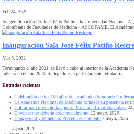
Feb 24, 2025
Imagen donación Dr. José Félix Patiño a la Universidad Nacional. 
Colombiana de Facultades de Medicina – ASCOFAME. El Académico
Inauguración Sala José Félix Patiño Restr
Mar 5, 2022
Terminando el año 2021, se llevó a cabo al interior de la Academia Na
falleció en el año 2020. Su legado está perfectamente retratado...
Entradas recientes
Celebración de los 100 años del académico honorario Guiller
La Academia Nacional de Medicina fortalece su presencia territ
Cobrar para prevenir: la apuesta fiscal que Colombia aplaza
24 
Envejecer no debería doler socialmente.
12 mayo, 2026
Longevidad y demencia. Prevenir es combatir
7 mayo, 2026
agosto 2026