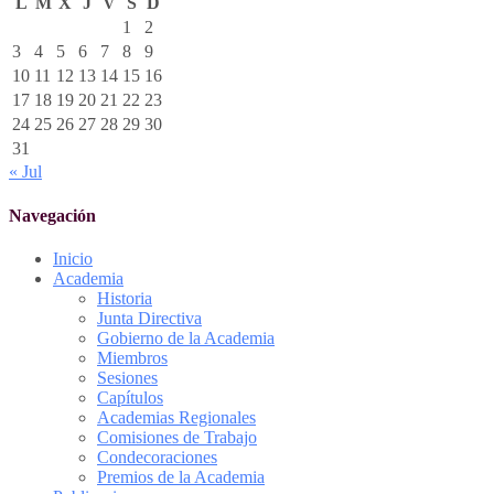
L
M
X
J
V
S
D
1
2
3
4
5
6
7
8
9
10
11
12
13
14
15
16
17
18
19
20
21
22
23
24
25
26
27
28
29
30
31
« Jul
Navegación
Inicio
Academia
Historia
Junta Directiva
Gobierno de la Academia
Miembros
Sesiones
Capítulos
Academias Regionales
Comisiones de Trabajo
Condecoraciones
Premios de la Academia