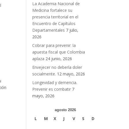
La Academia Nacional de
l
Medicina fortalece su
presencia territorial en el
Encuentro de Capítulos
Departamentales
7 julio,
2026
Cobrar para prevenir: la
apuesta fiscal que Colombia
aplaza
24 junio, 2026
Envejecer no debería doler
socialmente.
12 mayo, 2026
u
Longevidad y demencia.
ción
Prevenir es combatir
7
mayo, 2026
agosto 2026
L
M
X
J
V
S
D